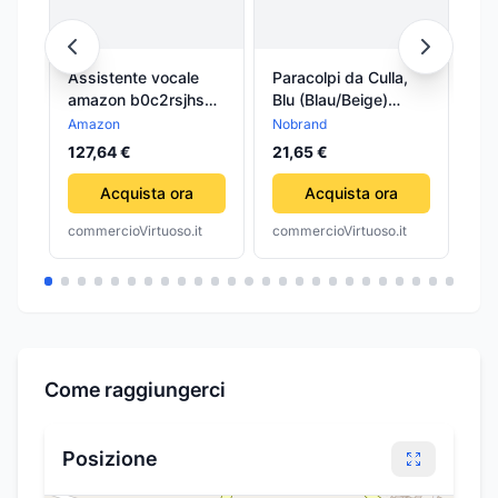
Assistente vocale
Paracolpi da Culla,
As
amazon b0c2rsjhs6
Blu (Blau/Beige)
am
echo spot 2024 blue
Nobrand
ec
Amazon
Nobrand
Am
blue
127,64 €
21,65 €
71
Acquista ora
Acquista ora
commercioVirtuoso.it
commercioVirtuoso.it
com
Come raggiungerci
Posizione