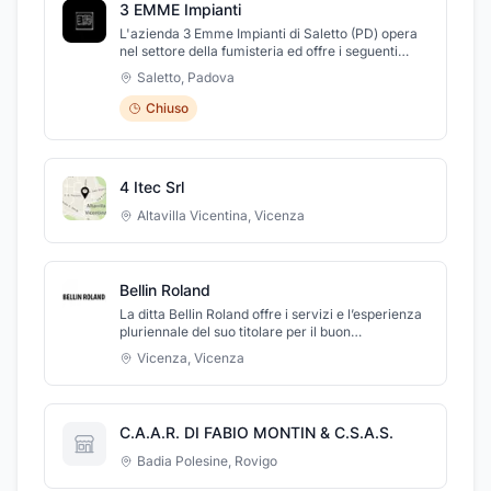
3 EMME Impianti
L'azienda 3 Emme Impianti di Saletto (PD) opera
nel settore della fumisteria ed offre i seguenti
servizi: spazzacamino, installazioni certificate di
Saletto
,
Padova
canne fumarie, pulizia di stufe, camini, caldaie a
legna e pellet, video ispezioni, progettazione su
Chiuso
misura, consulenza tecnica in cantiere. Pianifica
la manutenzione o la sostituzione del tuo vecchio
camino o della tua stufa e approfitta delle tante
opportunità di incentivi o acquisti agevolati.
4 Itec Srl
Altavilla Vicentina
,
Vicenza
Bellin Roland
La ditta Bellin Roland offre i servizi e l’esperienza
pluriennale del suo titolare per il buon
funzionamento del vostro riscaldamento
Vicenza
,
Vicenza
domestico; con grande abilità e professionalità
saprà rispondere prontamente ad ogni
malfunzionamento del vostro impianto con
interventi risolutivi e rapidi. Fornisce un
C.A.A.R. DI FABIO MONTIN & C.S.A.S.
eccellente servizio per la sostituzione,
manutenzione ordinaria straordinaria e il
Badia Polesine
,
Rovigo
controllo e pulizia periodica di ogni caldaia a gas
e bruciatori.