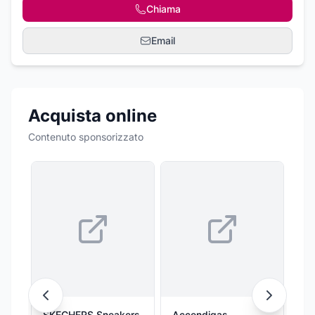
Chiama
Email
Acquista online
Contenuto sponsorizzato
SKECHERS Sneakers
Accendigas
Gr