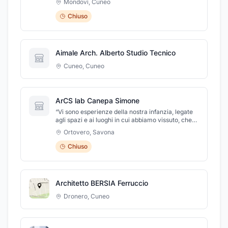
Mondovì
,
Cuneo
la ristrutturazione di edifici e, inoltre, saprà darvi
consigli utili per quanto riguarda l'architettura
Chiuso
d'interni. Lo Studio d'Ingegneria di Abbona Ing.
Mauro è specializzato nella progettazione di
impianti termici, di riscaldamento e
climatizzazione.Lo Studio di Ingegneria Abbona
Aimale Arch. Alberto Studio Tecnico
Ing. Mauro si trova in Via della Rosa Bianca, 33/H
a Mondovì (CN).
Cuneo
,
Cuneo
ArCS lab Canepa Simone
“Vi sono esperienze della nostra infanzia, legate
agli spazi e ai luoghi in cui abbiamo vissuto, che
restano fissate indelebilmente nella nostra
Ortovero
,
Savona
memoria.” cit.
Chiuso
Architetto BERSIA Ferruccio
Dronero
,
Cuneo