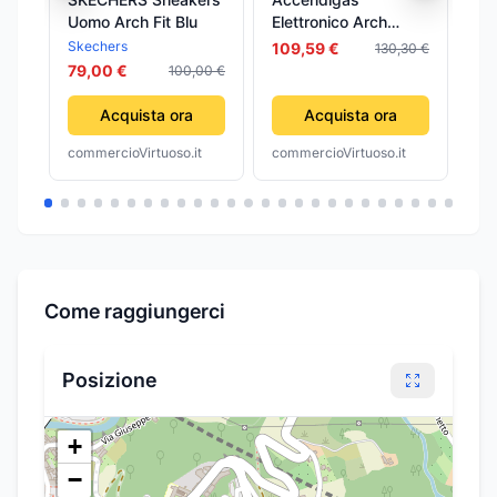
Uomo Arch Fit Blu
Elettronico Arch
Ro
Colori Assortiti 12
ro
Skechers
Gre
109,59 €
130,30 €
Blister
79,00 €
da
100,00 €
Acquista ora
Acquista ora
commercioVirtuoso.it
commercioVirtuoso.it
com
Come raggiungerci
Posizione
+
−