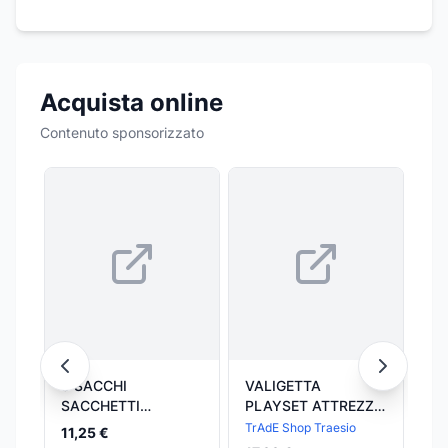
Acquista online
Contenuto sponsorizzato
5 SACCHI
VALIGETTA
MA
SACCHETTI
PLAYSET ATTREZZI
TR
ASPIRAPOLVERE
BRICO PER BAMBINI
AT
TrAdE Shop Traesio
TrA
11,25 €
BIDONE GISOWATT
CON TRAPANO
AC