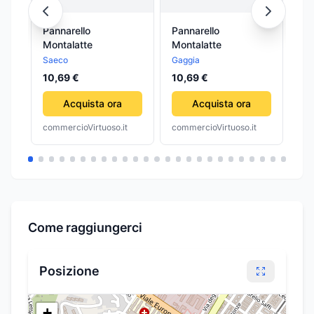
Pannarello
Pannarello
Pa
Montalatte
Montalatte
Mo
Saeco
Gaggia
Ga
10,69 €
10,69 €
10
Acquista ora
Acquista ora
commercioVirtuoso.it
commercioVirtuoso.it
com
Come raggiungerci
Posizione
+