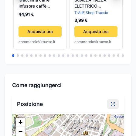
Infusore caffè
ELETTRICO
Co
DeLonghi
BEVANDE Tè CAFFè
ca
TrAdE Shop Traesio
44,91 €
10
5513228031
LATTE PORTATILE
53
3,99 €
CALORE CASA
53
UFFICIO 220V
Acquista ora
Acquista ora
commercioVirtuoso.it
commercioVirtuoso.it
com
Come raggiungerci
Posizione
+
−