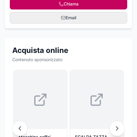
Chiama
Email
Acquista online
Contenuto sponsorizzato
Macchina caffe'
SCALDA TAZZA
Ma