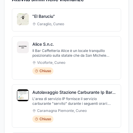
"El Baruciu"
Caraglio
,
Cuneo
Alice S.n.c.
Il Bar Caffetteria Alice è un locale tranquillo
posizionato sulla statale che da San Michele
Mondovì porta a Vicoforte, ideale per una sosta di
Vicoforte
,
Cuneo
viaggio. Ha un ampio parcheggio e il dehor
esterno dove si gustano ottimi cappuccini e
Chiuso
brioches calde, panini super imbottiti molto
saporiti con orario continuato già dal mattino
presto.
Autolavaggio Stazione Carburante Ip Bar Break & Wash
L'area di servizio IP fornisce il servizio
carburante "servito" durante i seguenti orari:
dalle 7.00 alle 12.30 e dalle 14.00 alle 19.30. Offre
Caramagna Piemonte
,
Cuneo
inoltre servizio di autolavaggio specializzato in
lavaggio d'interni, piccole manutenzioni sui
Chiuso
motori, cambio olio, tagliandi. Il bar è aperto dalle
6.00 alle 20.30, dal Lunedì al Sabato. Oltre alle
colazioni e agli aperitivi, a pranzo si possono