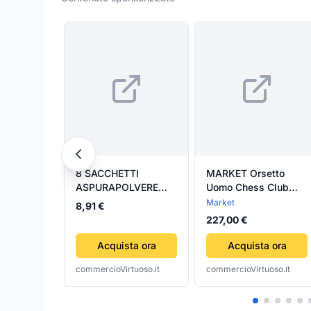
8 SACCHETTI
MARKET Orsetto
ASPURAPOLVERE
Uomo Chess Club
IMETEC-COOP-
Jacquard Sherpa
Market
8,91 €
CARREFOUR-
Jacket Brown da
227,00 €
FISELDEM-
uomo
EUROJOLLY-
Acquista ora
Acquista ora
HARRISON-IM12
commercioVirtuoso.it
commercioVirtuoso.it