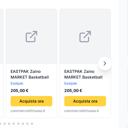
EASTPAK Zaino
EASTPAK Zaino
MARK
MARKET Basketball
MARKET Basketball
Uomo
Jacq
Eastpak
Eastpak
Marke
Jack
205,00 €
205,00 €
227,
Acquista ora
Acquista ora
commercioVirtuoso.it
commercioVirtuoso.it
comme