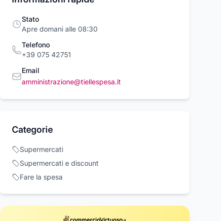
Stato
Apre domani alle 08:30
Telefono
+39 075 42751
Email
amministrazione@tiellespesa.it
ET Orsetto
MARKET Orsetto
MARKET
Categorie
 Chess Club
Uomo All Over Print
Pantaloncino Ti
uard Sherpa
Jacket X Smiley
Basket Uomo
t
Market
Market
Supermercati
et Brown
Black
Building Block
00 €
227,00 €
106,00 €
Shorts Cream
Supermercati e discount
Acquista ora
Acquista ora
Acquista o
Fare la spesa
rcioVirtuoso.it
commercioVirtuoso.it
commercioVirtuoso