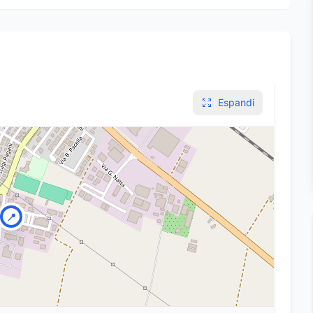
Espandi
📍