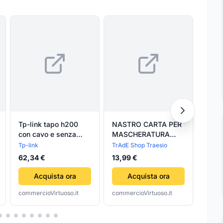
Tp-link tapo h200
NASTRO CARTA PER
LUCI
con cavo e senza
MASCHERATURA
ANG
cavo bianco - 147179
VERNICIATURA
CARR
Tp-link
TrAdE Shop Traesio
Trade
50MTX50MM 6
180
62,34 €
13,99 €
74,9
ROTOLI
REGO
CARROZZIERE
PRO
Acquista ora
Acquista ora
PITTURA
commercioVirtuoso.it
commercioVirtuoso.it
comme