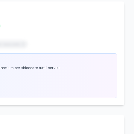
io nascosto 3
emium per sbloccare tutti i servizi.