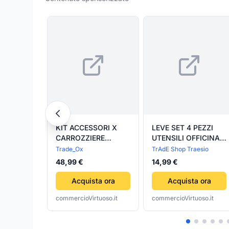
KIT ACCESSORI X
LEVE SET 4 PEZZI
CARROZZIERE
UTENSILI OFFICINA
CARROZZERIE
MECCANICO
Trade_Ox
TrAdE Shop Traesio
ATTREZZI 4 TASSI 3
GOMMISTA
48,99 €
14,99 €
MARTELLI IN
CARROZZERIA
VALIGIA
CARROZZIERE
Acquista ora
Acquista ora
commercioVirtuoso.it
commercioVirtuoso.it