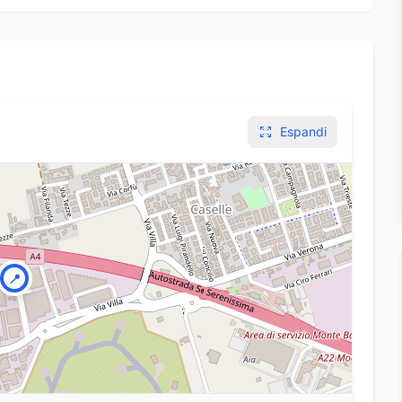
Espandi
📍