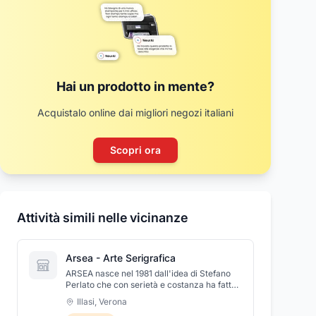
Hai un prodotto in mente?
Acquistalo online dai migliori negozi italiani
Scopri ora
Attività simili nelle vicinanze
Arsea - Arte Serigrafica
ARSEA nasce nel 1981 dall'idea di Stefano
Perlato che con serietà e costanza ha fatto
crescere l'azienda specializzandosi nella
Illasi
,
Verona
stampa serigrafica. Sviluppata con tecnica