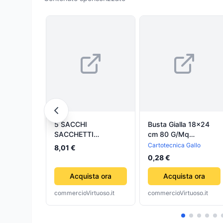
5 SACCHI
Busta Gialla 18x24
SACCHETTI
cm 80 G/Mq
ASPIRAPOLVERE
Cartotecnica Gallo
Cartotecnica Gallo
8,01 €
BOSH AQUACLEAN
0,28 €
BMS ULTRA BS6317
POWER MAX RW15
Acquista ora
Acquista ora
commercioVirtuoso.it
commercioVirtuoso.it