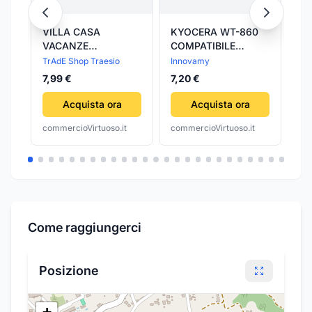
VILLA CASA
KYOCERA WT-860
CU
VACANZE
COMPATIBILE
- 
PORTATILE 2
Vaschetta recupero
Mo
TrAdE Shop Traesio
Innovamy
Cul
BAMBOLE LETTO
toner per Venus,
Vi
7,99 €
7,20 €
1.
OMBRELLONE POUF
Venus 2, Gaia,
GIOCO MARE
Gaia2, 25.000PAG
Acquista ora
Acquista ora
BAMBINE
commercioVirtuoso.it
commercioVirtuoso.it
com
Come raggiungerci
Posizione