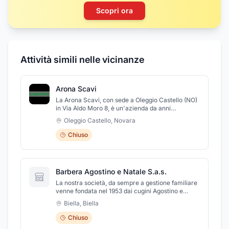
Scopri ora
Attività simili nelle vicinanze
Arona Scavi
La Arona Scavi, con sede a Oleggio Castello (NO)
in Via Aldo Moro 8, è un'azienda da anni
impegnata nel settore della costruzione e
Oleggio Castello
,
Novara
manutenzione di strade, opere edili, movimento
terra, realizzazione di opere fluviali, nell'edilizia,
Chiuso
nella salatura delle strade. L'azienda che si
avvale di personale altamente qualificato e di un
parco mezzi dotato di tutte le più moderne
tecnologie, è in grado di realizzare movimenti di
Barbera Agostino e Natale S.a.s.
terra realizzati con qualsiasi mezzo e qualunque
sia la natura del terreno, vegetale, argilla, sabbia,
La nostra società, da sempre a gestione familiare
ghiaia, roccia. Inoltre effettua la costruzione,
venne fondata nel 1953 dai cugini Agostino e
fornitura e posa, manutenzione e ristrutturazione
Natale Barbera. La nostra attività principale è
Biella
,
Biella
di reti di distribuzione idriche, fognarie, gasdotti
sempre stata l'estrazione e la vendita di materiale
(compresa la saldatura), oleodotti, linee di
inerte; nel 2013 abbiamo iniziato anche ad
Chiuso
trasmissione elettrica ed elettronica, telefonica,
occuparci di recupero di rifiuti edili (macerie,