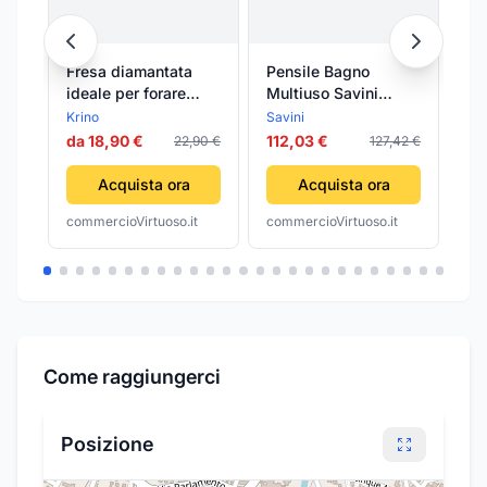
Fresa diamantata
Pensile Bagno
CA
ideale per forare
Multiuso Savini
SE
gres porcellanato e
Industria
CO
Krino
Savini
Aut
materiali edili di alta
Arredobagno Bianco
cm
da 18,90 €
112,03 €
10
22,90 €
127,42 €
durezza
68x22x71 cm
Acquista ora
Acquista ora
commercioVirtuoso.it
commercioVirtuoso.it
com
Come raggiungerci
Posizione