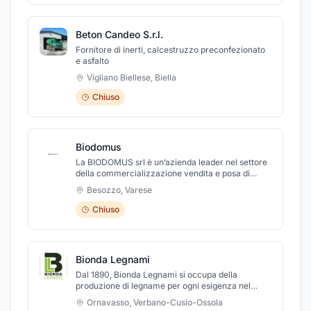
compresa ogni opera connessa, complementare,
asfalto, terra e rocce da scavo).
o accessoria.
Beton Candeo S.r.l.
Fornitore di inerti, calcestruzzo preconfezionato
e asfalto
Vigliano Biellese
,
Biella
Chiuso
Biodomus
La BIODOMUS srl è un’azienda leader nel settore
della commercializzazione vendita e posa di
piastrelle, parquet, pavimenti e rivestimenti, stufe
Besozzo
,
Varese
e camini, prodotti e rifiniture per l'edilizia, arredo
bagno, arredo giardino, scale interne in legno e
Chiuso
metallo, cucine, carta da parati, serramenti e
profumazioni per gli ambienti. Mobili d'arredo per
la cucina . Affermata dal 2003, vanta un'ampia
esposizione di 500mq con diverse ambientazioni,
Bionda Legnami
in costante aggiornamento, ma soprattutto una
vastissima scelta di prodotti, volti a soddisfare
Dal 1890, Bionda Legnami si occupa della
qualsiasi esigenza, in termini di PROGETTAZIONE,
produzione di legname per ogni esigenza nel
COSTRUZIONE, FORNITURA E POSA di finiture
campo dell'edilizia. Dispongono di un ufficio
Ornavasso
,
Verbano-Cusio-Ossola
per la casa, ASSISTENZA e CERTIFICAZIONI, il
tecnico di progettazione che è in grado di fornire