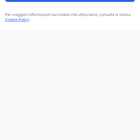
Per maggiori informazioni sui cookie che utilizziamo, consulta la nostra
Cookie Policy
.
Trova le migliori attività commerciali, negozi e servizi in tutta
Italia. Ricerca per categoria, brand, regione, provincia e città.
Facebook
Instagram
Twitter