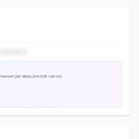
io nascosto 3
emium per sbloccare tutti i servizi.