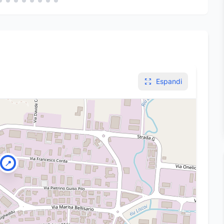
Espandi
📍