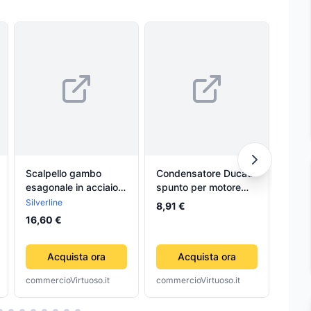
Scalpello gambo
Condensatore Ducati
Scal
esagonale in acciaio
spunto per motore
per l
per lavori di
asciugatrice Candy
demol
Silverline
Silver
8,91 €
demolizione offerta
Hoover Zw 7uF
murat
16,60 €
da 1
silverline
41039164
cemen
Acquista ora
Acquista ora
commercioVirtuoso.it
commercioVirtuoso.it
comme