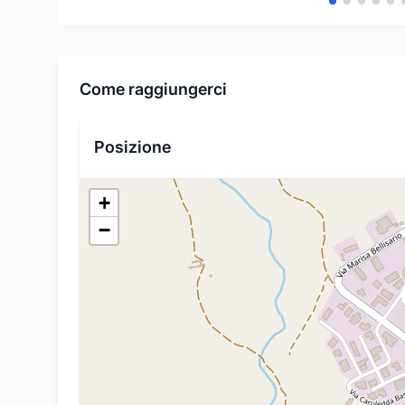
Come raggiungerci
Posizione
+
−