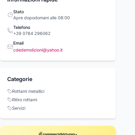
Stato
Apre dopodomani alle 08:00
Telefono
+39 0784 296062
Email
cdedemolizioni@yahoo.it
pello SDS-Max
POMPA DI SCARICO
Bandiera 50 cen
Categorie
avori di
30W LAVASTOVIGLIE
Economiche
izione su
CANDY 91200172 /
line
17,10 €
16,55 €
Rottami metallici
ura pietra e
91200173 P 214
8,00 €
to Silverline
Ritiro rottami
Servizi
Acquista ora
Acquista ora
Acquista o
rcioVirtuoso.it
commercioVirtuoso.it
commercioVirtuoso