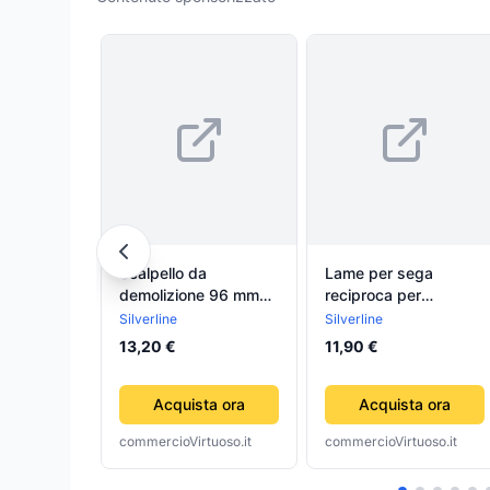
Scalpello da
Lame per sega
demolizione 96 mm
reciproca per
con custodia
demolizioni codolo
Silverline
Silverline
Silverline
universale 5 p.zi
13,20 €
11,90 €
Acquista ora
Acquista ora
commercioVirtuoso.it
commercioVirtuoso.it