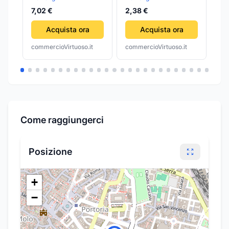
Dedica Duo EC890,
EC
7,02 €
2,38 €
1,
Maestro EC900,
EC
EC950
Acquista ora
Acquista ora
commercioVirtuoso.it
commercioVirtuoso.it
com
Come raggiungerci
Posizione
+
−