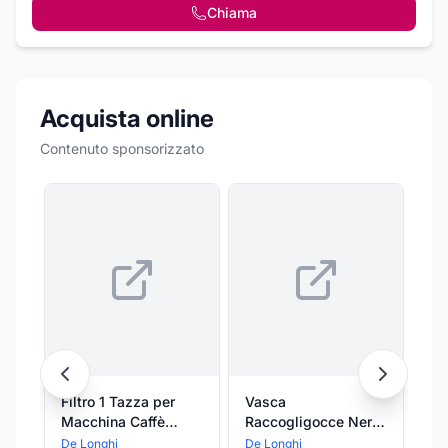
Chiama
Acquista online
Contenuto sponsorizzato
Filtro 1 Tazza per
Vasca
Gu
Macchina Caffè
Raccogligocce Nera
In
Dedica EC885,
per Dedica EC680
EC
De Longhi
De Longhi
De 