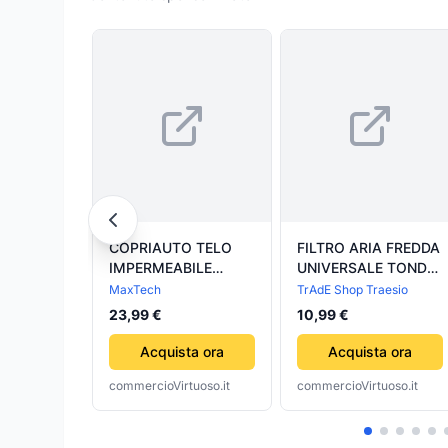
COPRIAUTO TELO
FILTRO ARIA FREDDA
IMPERMEABILE
UNIVERSALE TONDO
AUTO PROTEGGI
CONO ALTO
MaxTech
TrAdE Shop Traesio
SOLE PIOGGIA NEVE
LAVABILE
23,99 €
10,99 €
SPORCO TG.L COP-
76MM/3INCH
AUT-L
ACCESSORI AUTO
Acquista ora
Acquista ora
commercioVirtuoso.it
commercioVirtuoso.it