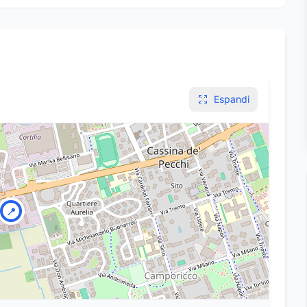
Espandi
📍