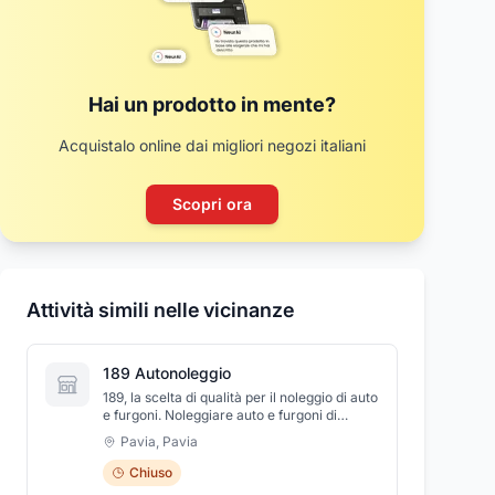
Hai un prodotto in mente?
Acquistalo online dai migliori negozi italiani
Scopri ora
Attività simili nelle vicinanze
189 Autonoleggio
189, la scelta di qualità per il noleggio di auto
e furgoni. Noleggiare auto e furgoni di
qualità ai prezzi migliori del mercato, questa
Pavia
,
Pavia
è la sua missione aziendale; un credo che i
clienti, in questi anni, hanno supportato nel
Chiuso
modo migliore e con entusiasmo. 189 è