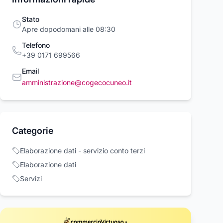
Stato
Apre dopodomani alle 08:30
Telefono
+39 0171 699566
Email
amministrazione@cogecocuneo.it
A NVR 32 CH
DAHUA NVR16 CH
SPIONCINO
Categorie
SERIES ULTRA-
ULTRA-HD 4K @12
ELETTRONICO
K | NVR5232-
MEGAPIXEL H.265 1U
DIGITALE PORT
a
Dahua
TrAdE Shop Traesi
Elaborazione dati - servizio conto terzi
2
HDMI/VGA |
CAMPANELLO 
70 €
348,90 €
78,99 €
NVR5216-4KS2
MONITOR 4.3''
Elaborazione dati
FOTOCAMERA
Acquista ora
Acquista ora
Acquista o
Servizi
rcioVirtuoso.it
commercioVirtuoso.it
commercioVirtuoso