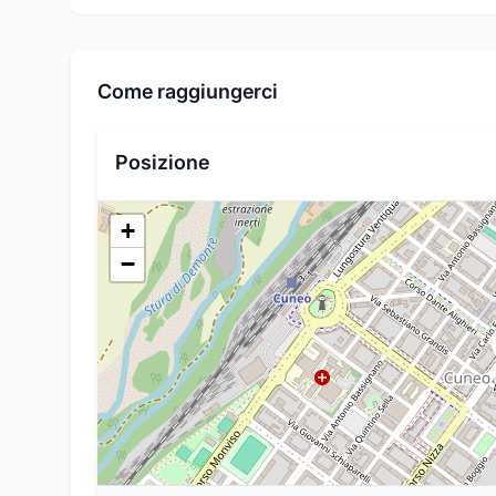
Come raggiungerci
Posizione
+
−