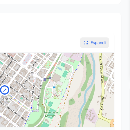
Espandi
📍