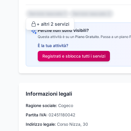
Servizio nascosto 1
Servizio nascosto 2
+ altri
2
servizi
Perché non sono visibili?
Questa attività è su un
Piano Gratuito
.
Passa a un piano Pr
È la tua attività?
Registrati e sblocca tutti i
servizi
Informazioni legali
Ragione sociale:
Cogeco
Partita IVA:
02451180042
Indirizzo legale:
Corso Nizza, 30