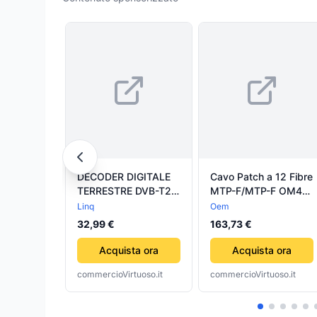
DECODER DIGITALE
Cavo Patch a 12 Fibre
TERRESTRE DVB-T2
MTP-F/MTP-F OM4
SCART CON HDMI
Code A 3 metri
Linq
Oem
FULL HD CON CODEC
32,99 €
163,73 €
H.265 T2755
Acquista ora
Acquista ora
commercioVirtuoso.it
commercioVirtuoso.it