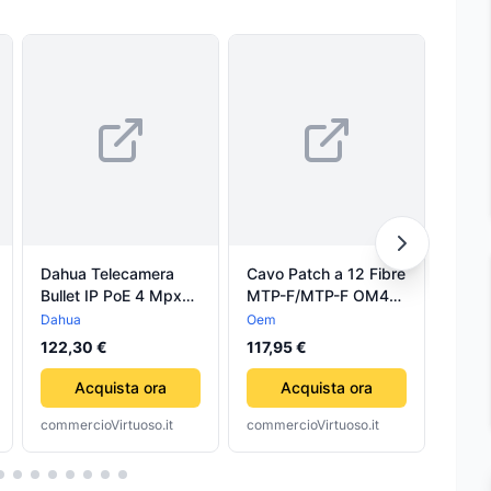
Dahua Telecamera
Cavo Patch a 12 Fibre
DAHU
Bullet IP PoE 4 Mpx
MTP-F/MTP-F OM4
PRO 
4K Varifocale
Code B 2m
HD 4
Dahua
Oem
Dahu
Motozoom 2.8-12mm
4KS
122,30 €
117,95 €
409,
- EZ-IPC-B4B40-ZS
Acquista ora
Acquista ora
commercioVirtuoso.it
commercioVirtuoso.it
comme