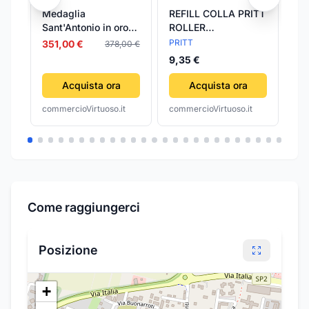
Medaglia
REFILL COLLA PRITT
CO
Sant'Antonio in oro
ROLLER
PR
giallo 750 millesimi
PERMANENTE
C
PRITT
PR
351,00 €
378,00 €
18 kt Pendente
8,4mmx16mt
RE
9,35 €
9,
Religioso Artigianale
Made in Italy
Acquista ora
Acquista ora
commercioVirtuoso.it
commercioVirtuoso.it
com
Come raggiungerci
Posizione
+