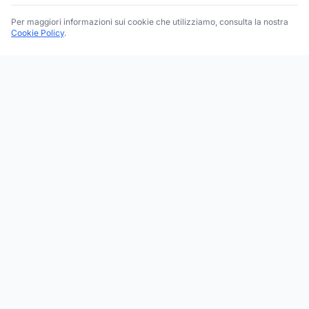
Per maggiori informazioni sui cookie che utilizziamo, consulta la nostra
Cookie Policy
.
Trova le migliori attività commerciali, negozi e servizi in tutta
Italia. Ricerca per categoria, brand, regione, provincia e città.
Facebook
Instagram
Twitter
ESPLORA