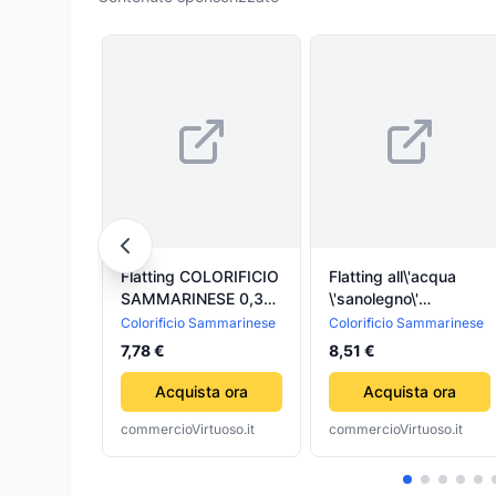
Flatting COLORIFICIO
Flatting all\'acqua
SAMMARINESE 0,375
\'sanolegno\'
Lt.
COLORIFICIO
Colorificio Sammarinese
Colorificio Sammarinese
SAMMARINESE Lt.
7,78 €
8,51 €
0,750 - trasparente
lucida
Acquista ora
Acquista ora
commercioVirtuoso.it
commercioVirtuoso.it