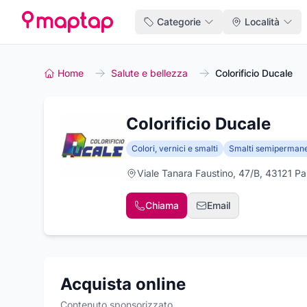
Categorie
Località
Home
Salute e bellezza
Colorificio Ducale
Colorificio Ducale
Colori, vernici e smalti
Smalti semipermane
Viale Tanara Faustino, 47/B, 43121 P
Chiama
Email
Acquista online
Contenuto sponsorizzato