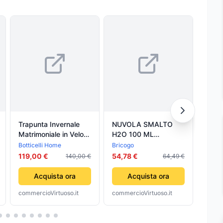
Trapunta Invernale
NUVOLA SMALTO
NUV
Matrimoniale in Velour
H2O 100 ML
H2O 
Botticelli Home Ducal
BRONZO
COLO
Botticelli Home
Bricogo
Brico
COLORIFICIO
PART
119,00 €
54,78 €
54,7
140,00 €
64,49 €
PARTENOPEO 6 PZ
Acquista ora
Acquista ora
commercioVirtuoso.it
commercioVirtuoso.it
comme