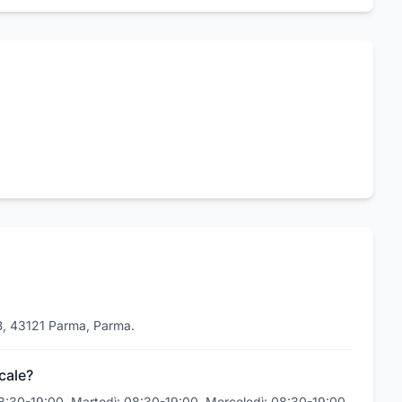
7/B, 43121 Parma, Parma.
ucale?
: 08:30-19:00, Martedì: 08:30-19:00, Mercoledì: 08:30-19:00,