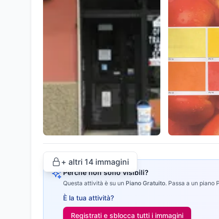
+ altri
14
immagini
Perché non sono visibili?
Questa attività è su un
Piano Gratuito
.
Passa a un piano Pr
È la tua attività?
Registrati e sblocca tutti i
immagini