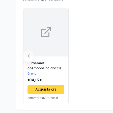
Eurosmart
cosmopol.inc.doccia
32880
Grohe
104,15 €
Acquista ora
commercioVirtuoso.it