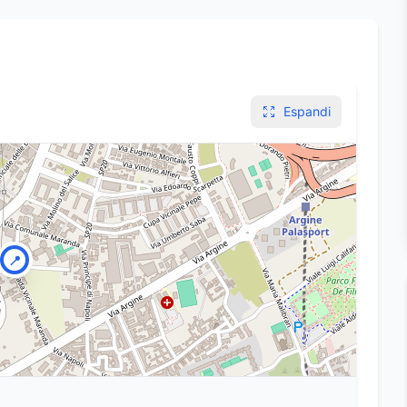
Espandi
📍