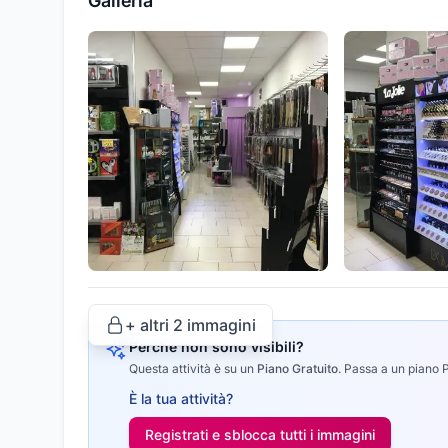
Galleria
+ altri
2
immagini
Perché non sono visibili?
Questa attività è su un
Piano Gratuito
.
Passa a un piano Pr
È la tua attività?
Registrati e sblocca tutti i
immagini