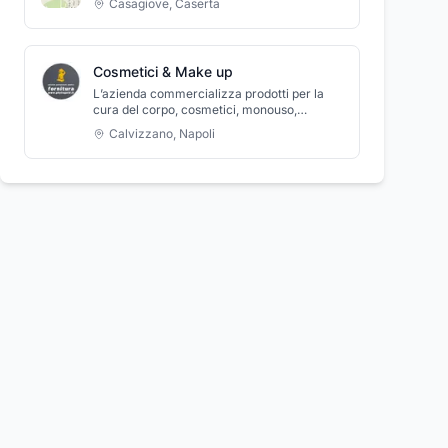
Casagiove
,
Caserta
Cosmetici & Make up
L’azienda commercializza prodotti per la
cura del corpo, cosmetici, monouso,
attrezzi. I prodotti sono l’ideale i Centri
Calvizzano
,
Napoli
Estetici, Parrucchie, Studio Medico.