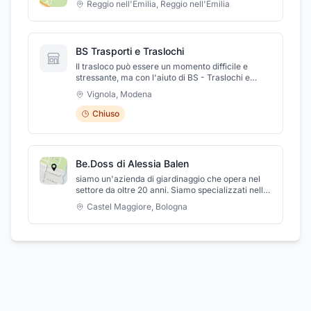
Reggio nell'Emilia
,
Reggio nell'Emilia
BS Trasporti e Traslochi
Il trasloco può essere un momento difficile e
stressante, ma con l'aiuto di BS - Traslochi e
Trasporti, potete essere certi che il vostro
Vignola
,
Modena
trasloco si svolgerà senza problemi. Con oltre 20
anni di esperienza nel settore, il nostro team di
Chiuso
professionisti si occuperà per voi di tutti i dettagli,
dall'imballaggio al carico e scarico, fino al
trasporto e al montaggio. Offriamo servizi sia per
aziende che per privati, sia in Italia che in Europa.
Be.Doss di Alessia Balen
Contattateci oggi stesso per iniziare il vostro
trasloco senza stress!
siamo un'azienda di giardinaggio che opera nel
settore da oltre 20 anni. Siamo specializzati nelle
manutenzioni di giardini sia pubblici che privati,
Castel Maggiore
,
Bologna
eseguiamo potature anche ad alto fusto con
cestello oppure in treeclimbing.