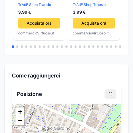
CINGHIE TRASLOCO
BOLLE ARIA
50
TrAdE Shop Traesio
TrAdE Shop Traesio
TrA
TRASLOCHI MOBILI
IMBALLAGGIO
PL
3,99 €
3,99 €
2,
CORDA SOLLEVA
PROTEGGERE
TR
PESI 200k
OGGETTI TRASLOCO
IM
Acquista ora
Acquista ora
commercioVirtuoso.it
commercioVirtuoso.it
com
Come raggiungerci
Posizione
+
−