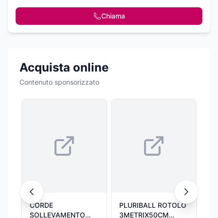
Chiama
Acquista online
Contenuto sponsorizzato
CORDE
PLURIBALL ROTOLO
RO
SOLLEVAMENTO
3METRIX50CM
DA