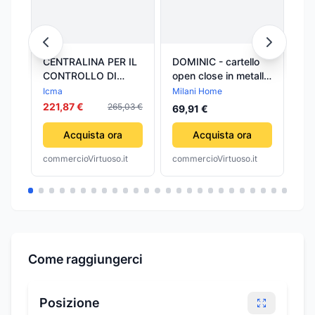
CENTRALINA PER IL
DOMINIC - cartello
VA
CONTROLLO DI
open close in metallo
ES
IMPIANTI A
Bianco
IM
Icma
Milani Home
Cal
PANNELLI SOLARI
RI
221,87 €
10
265,03 €
69,91 €
TERMICI S303 Tre
25
uscite a relé ICMA
pe
Acquista ora
Acquista ora
commercioVirtuoso.it
commercioVirtuoso.it
com
Come raggiungerci
Posizione