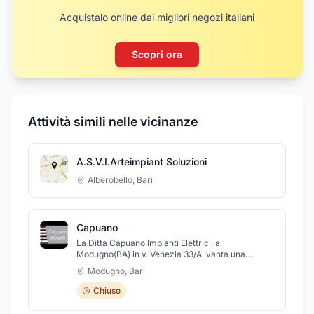
Acquistalo online dai migliori negozi italiani
Scopri ora
Attività simili nelle vicinanze
A.S.V.I.Arteimpiant Soluzioni
Alberobello
,
Bari
Capuano
La Ditta Capuano Impianti Elettrici, a
Modugno(BA) in v. Venezia 33/A, vanta una
notevole esperienza nel settore degli impianti
Modugno
,
Bari
elettrici civili e industriali. Il personale tecnico
fornisce e installa impianti di rete, di trasmissione
Chiuso
dati, di automazione, elettrici commerciali, per
l’edilizia civile e industriale, antincendio, di