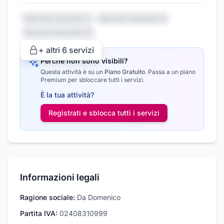
Servizio nascosto 1
Servizio nascosto 2
Servizio nascosto 3
+ altri
6
servizi
Perché non sono visibili?
Questa attività è su un
Piano Gratuito
.
Passa a un piano
Premium per sbloccare tutti i servizi.
È la tua attività?
Registrati e sblocca tutti i
servizi
Informazioni legali
Ragione sociale:
Da Domenico
Partita IVA:
02408310999