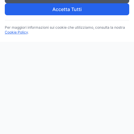
Accetta Tutti
Per maggiori informazioni sui cookie che utilizziamo, consulta la nostra
Cookie Policy
.
Trova le migliori attività commerciali, negozi e servizi in tutta
Italia. Ricerca per categoria, brand, regione, provincia e città.
Facebook
Instagram
Twitter