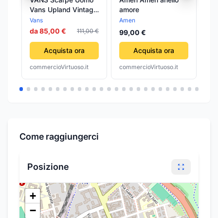
Vans Upland Vintage
amore
Ra
Sport Port Royale
Bl
Vans
Amen
Py
Gp
da 85,00 €
111,00 €
99,00 €
21
Acquista ora
Acquista ora
commercioVirtuoso.it
commercioVirtuoso.it
com
Come raggiungerci
Posizione
+
−