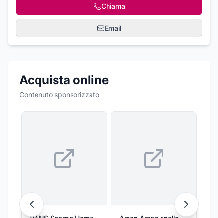
Chiama
Email
Acquista online
Contenuto sponsorizzato
VANS Scarpe Uomo
Amen Amen anello
Zai