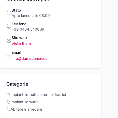
Stato
Apre lunedì alle 08:00
Telefono
+39 0434 540809
Sito web
Visita il sito
Email
info@damodaniele.it
ogio donna
Orologio unisex
PRETTY LOVE
EL WELLINGTON
DANIEL WELLINGTON
DANIEL VIBRAT
0100662
DW00100139
IN SILICONE V
 Wellington
Daniel Wellington
Pretty Love
30 FUNZIONI
00 €
152,00 €
199,00 €
169,00 €
Categorie
11,90 €
Acquista ora
Acquista ora
Acquista o
Impianti idraulici e termoidraulici
Impianti idraulici
rcioVirtuoso.it
commercioVirtuoso.it
commercioVirtuoso
Abitare e arredare