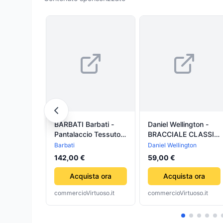
BARBATI Barbati -
Daniel Wellington -
Pantalaccio Tessuto
BRACCIALE CLASSIC
Tecnico P-DANIEL
TENNIS BRACELET
Barbati
Daniel Wellington
123691 02
ROSE GOLD
142,00 €
59,00 €
Acquista ora
Acquista ora
commercioVirtuoso.it
commercioVirtuoso.it