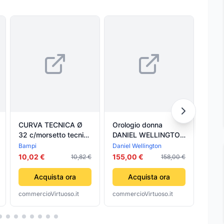
CURVA TECNICA Ø
Orologio donna
Orol
32 c/morsetto tecnico
DANIEL WELLINGTON
DANI
50x2632 BAMPI
DW00590015
DW0
Bampi
Daniel Wellington
Daniel
10,02 €
155,00 €
193,
10,82 €
158,00 €
Acquista ora
Acquista ora
commercioVirtuoso.it
commercioVirtuoso.it
comme