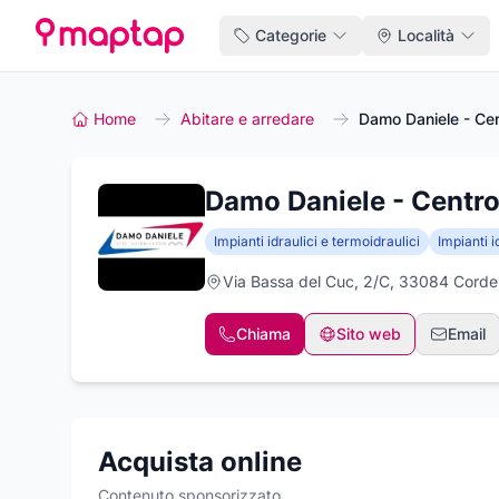
Categorie
Località
Home
Abitare e arredare
Damo Daniele - Ce
Damo Daniele - Centro
Impianti idraulici e termoidraulici
Impianti i
Via Bassa del Cuc, 2/C, 33084 Cord
Chiama
Sito web
Email
Acquista online
Contenuto sponsorizzato