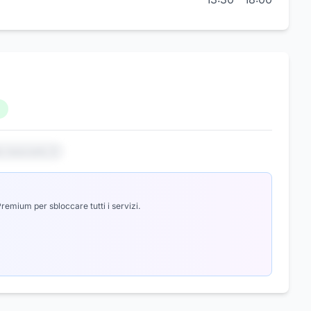
io nascosto 3
emium per sbloccare tutti i servizi.