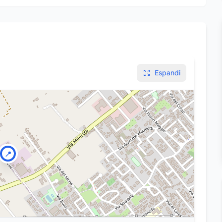
Espandi
📍