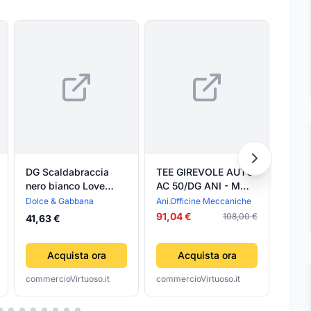
DG Scaldabraccia
TEE GIREVOLE AUTO
TEE 
nero bianco Love
AC 50/DG ANI - MM
AC 5
Royal Wool Wrap
10X1/4MX10- 10
8X1/
Dolce & Gabbana
Ani.Officine Meccaniche
Ani.O
Dolce&Gabbana
pezzi
91,04 €
74,9
108,00 €
41,63 €
Acquista ora
Acquista ora
commercioVirtuoso.it
commercioVirtuoso.it
comme