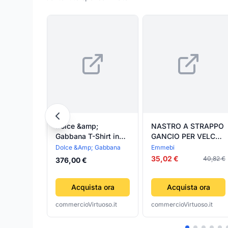
Dolce &amp;
NASTRO A STRAPPO
Gabbana T-Shirt in
GANCIO PER VELCRO
Verde Fluo DG Casa
DG BIANCO-
Dolce &Amp; Gabbana
Emmebi
EMMEBI- 50,0 ml
35,02 €
40,82 €
376,00 €
Acquista ora
Acquista ora
commercioVirtuoso.it
commercioVirtuoso.it