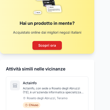
Hai un prodotto in mente?
Acquistalo online dai migliori negozi italiani
Scopri ora
Attività simili nelle vicinanze
Actainfo
Actainfo, con sede a Roseto degli Abruzzi
(TE), è un'azienda informatica specializzata
nell'offerta di servizi digitali per la Pubblica
Roseto degli Abruzzi
,
Teramo
Amministrazione e le Imprese. Il focus
principale dell'attività è duplice: da un lato,
Chiuso
l'implementazione e la gestione di soluzioni