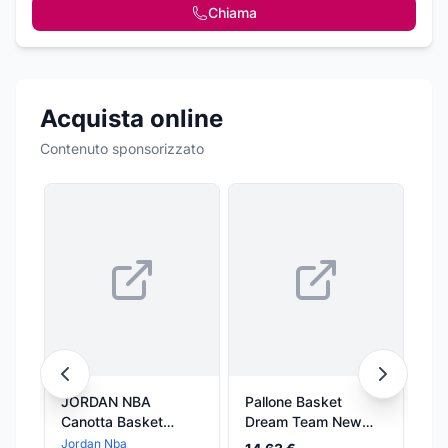
Chiama
Acquista online
Contenuto sponsorizzato
JORDAN NBA
Pallone Basket
MI
Canotta Basket
Dream Team New
NE
Uomo Nba Swingman
Size
Uo
Jordan Nba
Mit