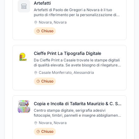
Artefatti
Artefatti di Paolo de Gregori a Novara è il tuo
punto di riferimento per la personalizzazione di
abbigliamento e articoli da regalo unici.Offriamo
Novara
,
Novara
una vasta gamma di prodotti personalizzabili, dai
berretti e magliette agli accessori per la casa
Chiuso
come tazze, deflettori, quadri e copripiani.Grazie
alla nostra esperienza nella stampa digitale,
possiamo creare capi di abbigliamento sportivo
personalizzati con grafiche originali, come
Cieffe Print La Tipografia Digitale
animali, paesaggi, mosaico di sassi e mattoni, o
universi fantastici.Realizziamo anche gadget
Da Cieffe Print a Casale trovate le stampe digitali
personalizzati, penne, insegne luminose e
di qualità elevata. Se avete bisogno di rilegature,
allestimenti per eventi e fiere. Se cerchi una
scansioni, stampa di libri, fotocopie in bianco/nero
Casale Monferrato
,
Alessandria
personalizzazione su misura, con la nostra
oppure a colori, noi siamo al vostro servizio,
stampa offset e su plexiglass, possiamo
sempre con professionalità e puntualità. Cieffe
Chiuso
soddisfare ogni tua richiesta, rendendo ogni
Print La Tipografia Digitale si trova in Via Milano,
prodotto esclusivo.Con Artefatti, trasforma ogni
27/F a Casale Monferrato (Al). Potete visitare il
idea in un regalo speciale!
nostro sito www.cieffeprint.it.
Copia e Incolla di Tallarita Maurizio & C. S.a.s.
Centro stampa digitale, serigrafia adesivi
fotocopie, timbri, pannelli e insegne abbigliamento
personalizzato
Novara
,
Novara
Chiuso