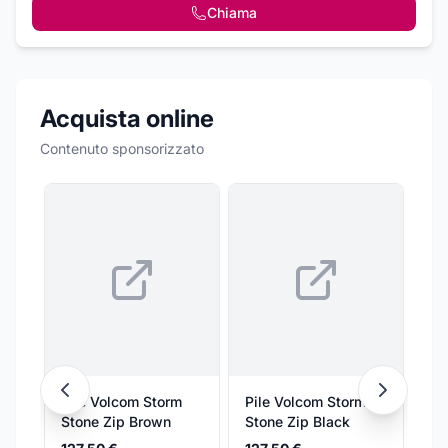
Chiama
Acquista online
Contenuto sponsorizzato
Pile Volcom Storm
Pile Volcom Storm
Ni
Stone Zip Brown
Stone Zip Black
Do
Co
Ni