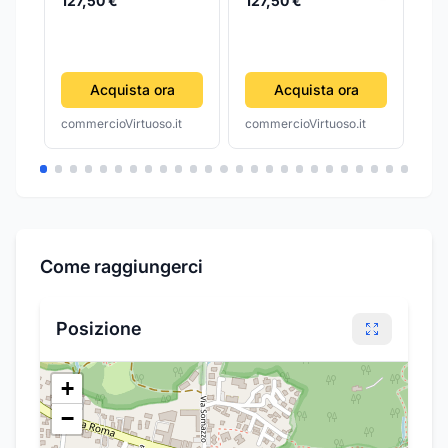
127,50 €
127,50 €
St
13
Acquista ora
Acquista ora
commercioVirtuoso.it
commercioVirtuoso.it
com
Come raggiungerci
Posizione
+
−