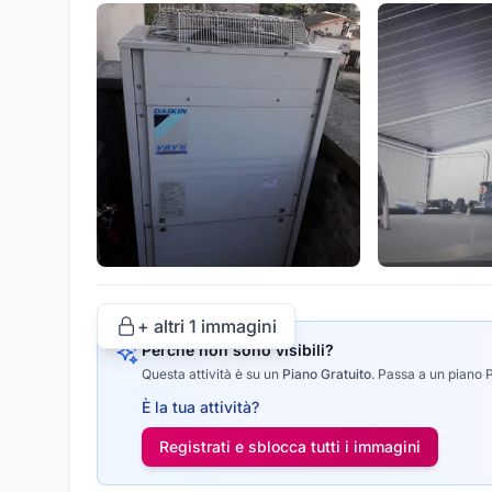
+ altri
1
immagini
Perché non sono visibili?
Questa attività è su un
Piano Gratuito
.
Passa a un piano Pr
È la tua attività?
Registrati e sblocca tutti i
immagini