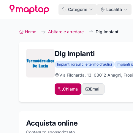
Categorie
Località
Home
Abitare e arredare
Dlg Impianti
Dlg Impianti
Impianti idraulici e termoidraulici
Impianti i
Via Filonarda, 13, 03012 Anagni, Fros
Chiama
Email
Acquista online
Contenuto sponsorizzato