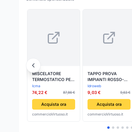
MISCELATORE
TAPPO PROVA
TERMOSTATICO PER
IMPIANTI ROSSO-
IMPIANTI SOLARI 1/2
10,0 pz
Icma
Idroweb
ICMA
74,22 €
9,03 €
87,86 €
9,63 €
Acquista ora
Acquista ora
commercioVirtuoso.it
commercioVirtuoso.it