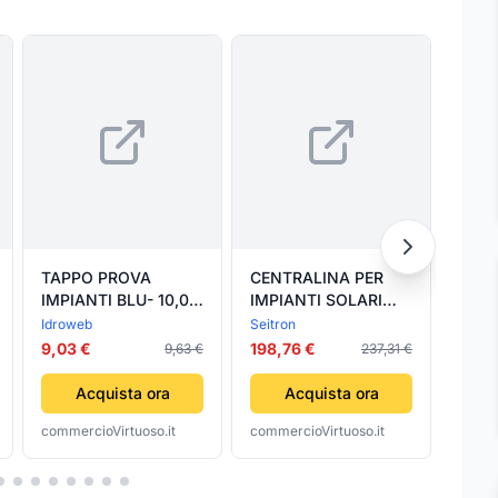
TAPPO PROVA
CENTRALINA PER
CENT
IMPIANTI BLU- 10,0
IMPIANTI SOLARI
CON
pz
TERMICI- SEITR-
IMPI
Idroweb
Seitron
Icma
pezzi 1
PANN
9,03 €
198,76 €
221,
9,63 €
237,31 €
TERMI
Acquista ora
Acquista ora
commercioVirtuoso.it
commercioVirtuoso.it
comme