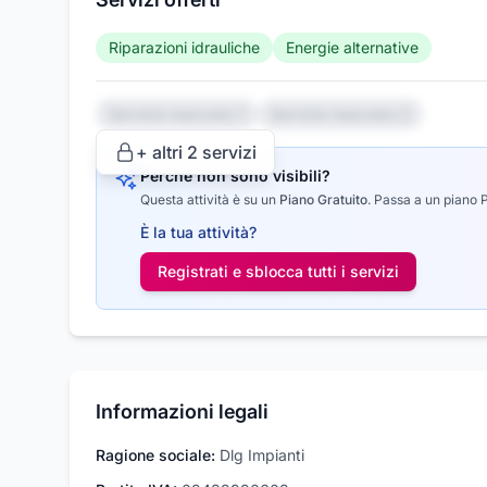
Riparazioni idrauliche
Energie alternative
Servizio nascosto 1
Servizio nascosto 2
+ altri
2
servizi
Perché non sono visibili?
Questa attività è su un
Piano Gratuito
.
Passa a un piano Pr
È la tua attività?
Registrati e sblocca tutti i
servizi
Informazioni legali
Ragione sociale:
Dlg Impianti