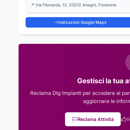
📍
Via Filonarda, 13, 03012 Anagni, Frosinone
Indicazioni Google Maps
Gestisci la tua a
Reclama
Dlg Impianti
per accedere al pann
aggiornare le infor
Reclama Attività
G