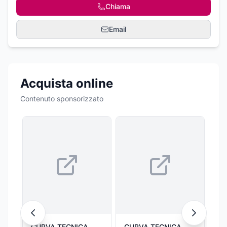
Chiama
Email
Acquista online
Contenuto sponsorizzato
CURVA TECNICA
CURVA TECNICA
CU