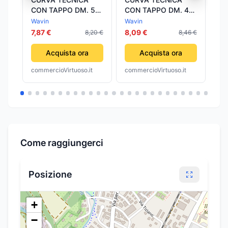
CON TAPPO DM. 50
CON TAPPO DM. 40
CON
Morsetto 53x5040
Morsetto 53x5040
Mo
Wavin
Wavin
Wa
WAVIN
WAVIN
WA
7,87 €
8,09 €
7,
8,20 €
8,46 €
Acquista ora
Acquista ora
commercioVirtuoso.it
commercioVirtuoso.it
com
Come raggiungerci
Posizione
+
−