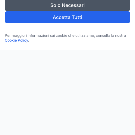
Solo Necessari
Accetta Tutti
Per maggiori informazioni sui cookie che utilizziamo, consulta la nostra
Cookie Policy
.
Trova le migliori attività commerciali, negozi e servizi in tutta
Italia. Ricerca per categoria, brand, regione, provincia e città.