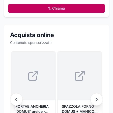
Chiama
Acquista online
Contenuto sponsorizzato
PORTABIANCHERIA
SPAZZOLA FORNO
PO
'DOMUS' greige -
DOMUS + MANICO
'D