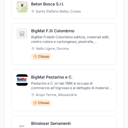
Beton Bosca S.r.l.
Santo Stefano Belbo
,
Cuneo
BigMat F.lli Colombino
BigMat Fratelli Colombino edilizia, materiali edili,
centro colore e cartongesso, piastrelle,
ceramiche, rivestimenti ed arredamento per il
Vado Ligure
,
Savona
bagno a Vado Ligure in provincia di Savona.
Fratelli Colombino, eccellenza a Savona e in tutta
Chiuso
la Liguria nel settore dell’edilizia, ha un ampio
shoowroom a Vado Ligure a pochi minuti dal
casello autostradale di Savona.
BigMat Pestarino e C.
Pestarino e C. srl dal 1986 si occupa di
commercio all'ingrosso e al dettaglio di materiali
edili, pavimenti, rivestimenti, caminetti, arredo
Acqui Terme
,
Alessandria
bagno e articoli da giardino. Nel 2007 entra a far
parte del Gruppo BigMat, primo gruppo in Italia di
Chiuso
distributori indipendenti di materiale per la
costruzione e la ristrutturazione della casa. La
forza dell’azienda risiede nel personale altamente
qualificato e nella continua formazione tecnico-
Blindoser Serramenti
professionale, per offrire sempre migliori