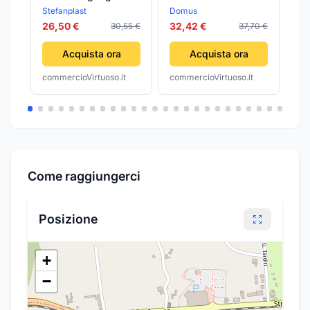
STEFANPLAST
DOMUS
ST
Stefanplast
Domus
Ste
OTTONE/LEGNO CM
26,50 €
32,42 €
26
30,55 €
37,70 €
26X6 H. CM 220
Acquista ora
Acquista ora
commercioVirtuoso.it
commercioVirtuoso.it
com
Come raggiungerci
Posizione
+
−