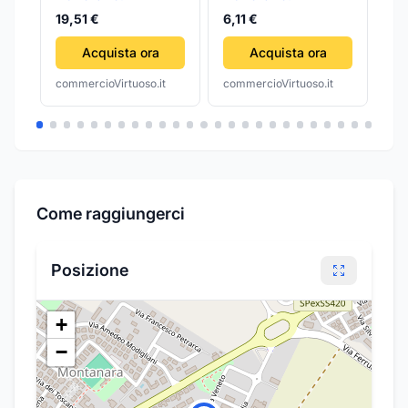
19,51 €
6,11 €
22
Acquista ora
Acquista ora
commercioVirtuoso.it
commercioVirtuoso.it
com
Come raggiungerci
Posizione
+
−