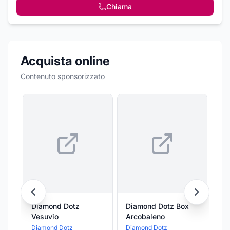
Chiama
Acquista online
Contenuto sponsorizzato
Diamond Dotz
Diamond Dotz Box
Di
Vesuvio
Arcobaleno
Pi
Diamond Dotz
Diamond Dotz
Di