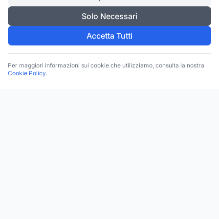
Solo Necessari
Accetta Tutti
Per maggiori informazioni sui cookie che utilizziamo, consulta la nostra
Cookie Policy
.
Trova le migliori attività commerciali, negozi e servizi in tutta
Italia. Ricerca per categoria, brand, regione, provincia e città.