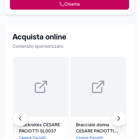
Chiama
Acquista online
Contenuto sponsorizzato
Blocknotes CESARE
Bracciale donna
DR
PACIOTTI SL0037
CESARE PACIOTTI
Ma
JPBR0516B
da
Cesare Paciotti
Cesare Paciotti
Dr.