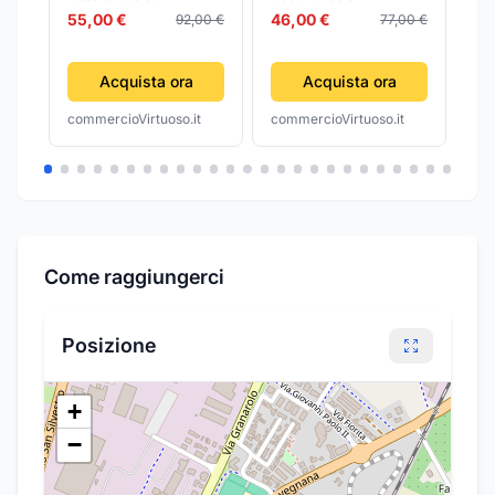
55,00 €
46,00 €
92,00 €
77,00 €
13
Acquista ora
Acquista ora
commercioVirtuoso.it
commercioVirtuoso.it
com
Come raggiungerci
Posizione
+
−