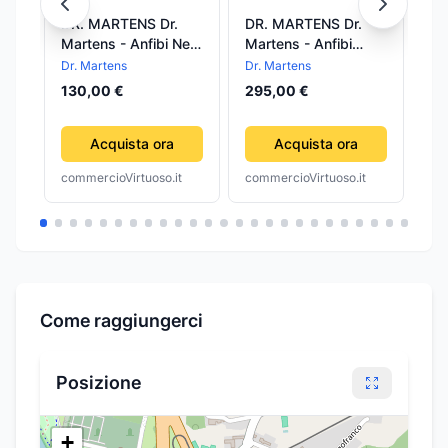
DR. MARTENS Dr.
DR. MARTENS Dr.
CE
Martens - Anfibi Neri
Martens - Anfibi
Ko
da Bambino
Molly Lacci Raso Neri
31
Dr. Martens
Dr. Martens
Kon
da Donna
130,00 €
295,00 €
3,
Acquista ora
Acquista ora
commercioVirtuoso.it
commercioVirtuoso.it
com
Come raggiungerci
Posizione
+