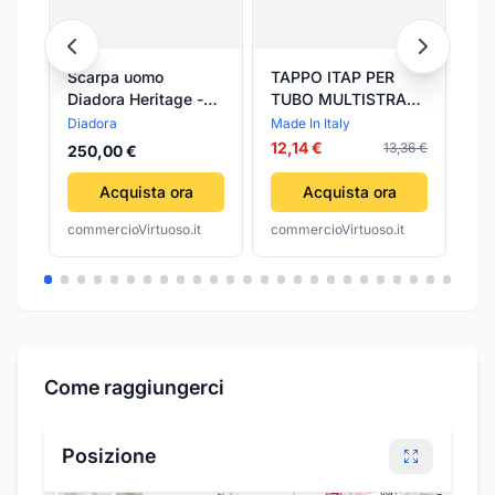
Scarpa uomo
TAPPO ITAP PER
TA
Diadora Heritage -
TUBO MULTISTRATO
TU
Sneaker N9000 H
Dm 20 MADE IN
Dm 16
Diadora
Made In Italy
Mad
ITA Design - Nero
ITALY
IT
12,14 €
10
13,36 €
250,00 €
Ferrari Red Italy
Acquista ora
Acquista ora
commercioVirtuoso.it
commercioVirtuoso.it
com
Come raggiungerci
Posizione