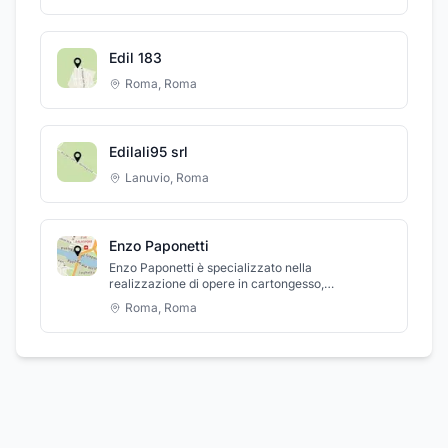
professionista: ha dimostrato competenza,
precisione e una grande attenzione ai dettagli. Ha
rispettato tutte le tempistiche concordate.
Edil 183
Roma
,
Roma
Edilali95 srl
Lanuvio
,
Roma
Enzo Paponetti
Enzo Paponetti è specializzato nella
realizzazione di opere in cartongesso,
imbiancature e tinteggiature per ambienti
Roma
,
Roma
residenziali, commerciali e industriali. Offro
soluzioni su misura, pensate per coniugare
estetica, funzionalità e qualità dei materiali. Dalle
pareti divisorie ai controsoffitti decorativi, dalla
tinteggiatura tradizionale alle finiture decorative
più moderne, ogni intervento è eseguito con
precisione, cura e attenzione ai dettagli.Grazie a
un’esperienza consolidata e a uno staff altamente
qualificato, garantiamo lavori rapidi, puliti e