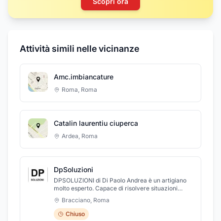
Scopri ora
Attività simili nelle vicinanze
Amc.imbiancature
Roma
,
Roma
Catalin laurentiu ciuperca
Ardea
,
Roma
DpSoluzioni
DPSOLUZIONI di Di Paolo Andrea è un artigiano
molto esperto. Capace di risolvere situazioni
difficili in tempi rapidi. Particolare non di seconda
Bracciano
,
Roma
importanza tiene il cantiere molto pulito e
ordinato. Pittore realmente professionista oltre
Chiuso
che persona super affidabile e precisa . è un vero