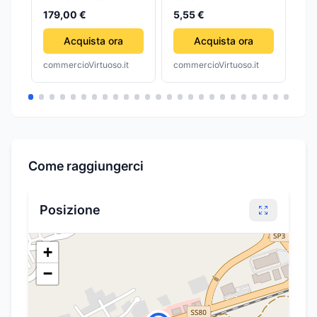
Heavyweight Satin
E2
179,00 €
5,55 €
14
Jacket Edmoil
Original Team Colors
Acquista ora
Acquista ora
commercioVirtuoso.it
commercioVirtuoso.it
com
Come raggiungerci
Posizione
+
−