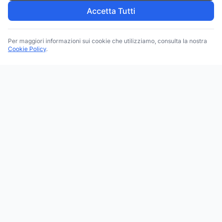
Accetta Tutti
Per maggiori informazioni sui cookie che utilizziamo, consulta la nostra
Cookie Policy
.
Trova le migliori attività commerciali, negozi e servizi in tutta
Italia. Ricerca per categoria, brand, regione, provincia e città.
Facebook
Instagram
Twitter