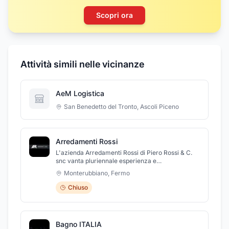
Scopri ora
Attività simili nelle vicinanze
AeM Logistica
San Benedetto del Tronto
,
Ascoli Piceno
Arredamenti Rossi
L'azienda Arredamenti Rossi di Piero Rossi & C.
snc vanta pluriennale esperienza e
professionalità nel settore del commercio al
Monterubbiano
,
Fermo
dettaglio di mobili per rendere ancora più unica e
confortevole la vostra abitazione. Propone alla
Chiuso
propria clientela un vastissimo assortimento di
soluzioni d’arredo, sia classici che moderni o di
design per soddisfare ogni esigenza abitativa. Al
suo interno potrete ammirare quanto di meglio il
Bagno ITALIA
mercato possa offrire: mobili per zona giorno e