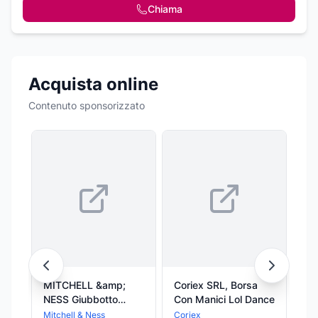
Chiama
Acquista online
Contenuto sponsorizzato
MITCHELL &amp;
Coriex SRL, Borsa
RE
NESS Giubbotto
Con Manici Lol Dance
SO
Bomber Uomo Nhl
31
Mitchell & Ness
Coriex
ED