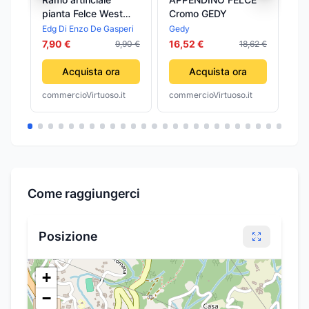
pianta Felce West
Cromo GEDY
FELCE 
Verde decorazione
GE
Edg Di Enzo De Gasperi
Gedy
Ge
per vasi e
7,90 €
16,52 €
18
9,90 €
18,62 €
arredamento
Acquista ora
Acquista ora
commercioVirtuoso.it
commercioVirtuoso.it
com
Come raggiungerci
Posizione
+
−