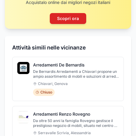
Acquistalo online dai migliori negozi italiani
Scopri ora
Attività simili nelle vicinanze
Arredamenti De Bernardis
De Bernardis Arredamenti a Chiavari propone un
ampio assortimento di mobili e soluzioni di arredo
per ogni ambiente della casa, adatti a rispondere
Chiavari
,
Genova
ad ogni tipo di esigenza. De Bernardis
Arredamenti tratta solo mobili realizzati con
Chiuso
materiali di prima qualità, mobili dell’arredo
moderno e contemporaneo. L'azienda si avvale di
arredatori e architetti in grado arredare con cura
ogni abitazione per valorizzarla e ricreare
Arredamenti Renzo Rovegno
l'ambiente ideale nel quale vivere.
Da oltre 50 anni la famiglia Rovegno gestisce il
prestigioso negozio di mobili, situato nel centro di
Serravalle Scrivia. Anni di lavoro, che ci hanno
Serravalle Scrivia
,
Alessandria
visto crescere alla continua ricerca della qualità