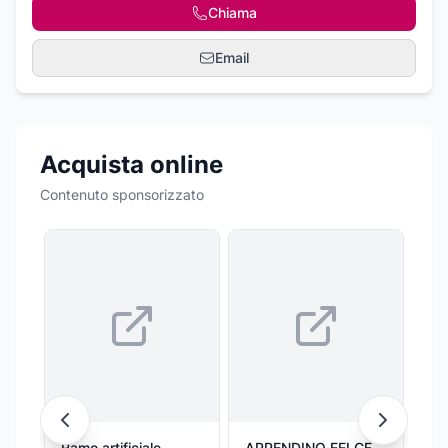
Chiama
Email
Acquista online
Contenuto sponsorizzato
Ramo artificiale
APPENDINO FELCE
PO