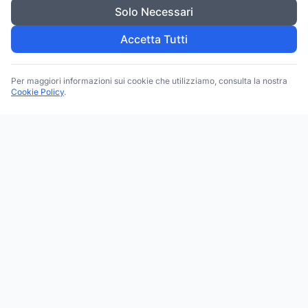
Solo Necessari
Accetta Tutti
Per maggiori informazioni sui cookie che utilizziamo, consulta la nostra
Cookie Policy
.
Trova le migliori attività commerciali, negozi e servizi in tutta
Italia. Ricerca per categoria, brand, regione, provincia e città.