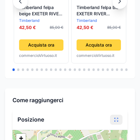
Timberland felpa
Timberland felpa blu
FI
beige EXETER RIVER
EXETER RIVER
P
TB0A2BNKEFL
TB0A2BNKZ02
EL
Timberland
Timberland
Id
1,
42,50 €
42,50 €
32
85,00 €
85,00 €
Acquista ora
Acquista ora
commercioVirtuoso.it
commercioVirtuoso.it
com
Come raggiungerci
Posizione
+