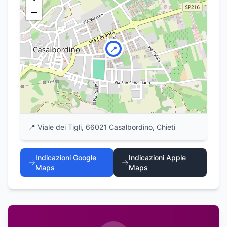
−
📍
📍
Viale dei Tigli, 66021 Casalbordino, Chieti
Indicazioni Google
Indicazioni Apple
Maps
Maps