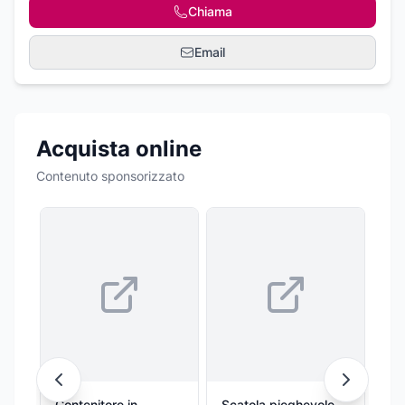
Chiama
Email
Acquista online
Contenuto sponsorizzato
Contenitore in
Scatola pieghevole
SE