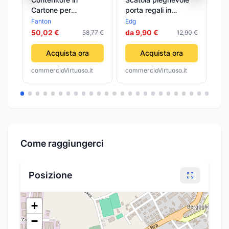
Cartone per
porta regali in
SC
Esposizione Articoli
cartone multiuso fai
RE
Fanton
Edg
TrA
25 CMX17X38
da te decorazioni
C
50,02 €
da 9,90 €
58,77 €
12,90 €
6,
Fanton
natalizie
SA
CO
Acquista ora
Acquista ora
4
commercioVirtuoso.it
commercioVirtuoso.it
com
Come raggiungerci
Posizione
+
−