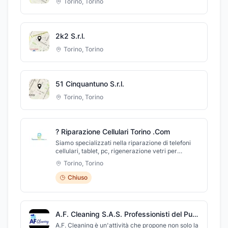
Torino
,
Torino
2k2 S.r.l.
Torino
,
Torino
51 Cinquantuno S.r.l.
Torino
,
Torino
? Riparazione Cellulari Torino .Com
Siamo specializzati nella riparazione di telefoni
cellulari, tablet, pc, rigenerazione vetri per
smartphone, riparazione cellulari Palmari,
Torino
,
Torino
riparazione monitor LCD, riparazione schede
madre, riparazione schermi, riparazione tablet,
Chiuso
riparazione telefoni cellulari, ripristino di
smartphone, ritiro usato. Cellulari caduti in
acqua? Vetro rotto? Ripariamo telefoni di tutte le
marche più importanti in commercio. Abbiamo un
A.F. Cleaning S.A.S. Professionisti del Pulito
laboratorio interno al nostro negozio dove il
nostro staff è sempre aggiornato e formato per
A.F. Cleaning è un'attività che propone non solo la