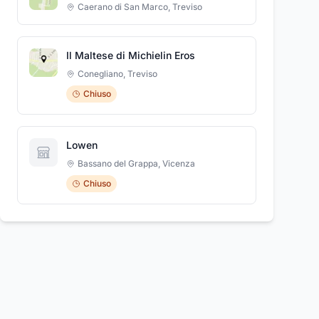
stuzzichini e aperitivi tipici della zona serviti
Caerano di San Marco
,
Treviso
all'aperto accompagnati da un'incantevoli
panorama.
Il Maltese di Michielin Eros
Conegliano
,
Treviso
Chiuso
Lowen
Bassano del Grappa
,
Vicenza
Chiuso