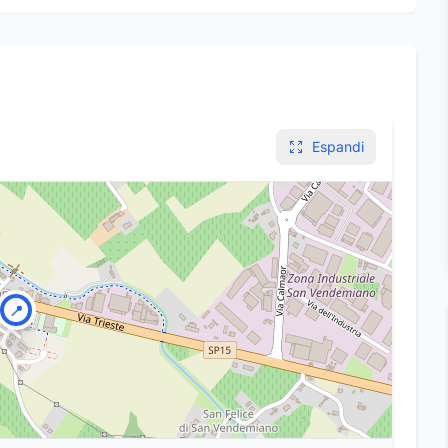
Espandi
📍