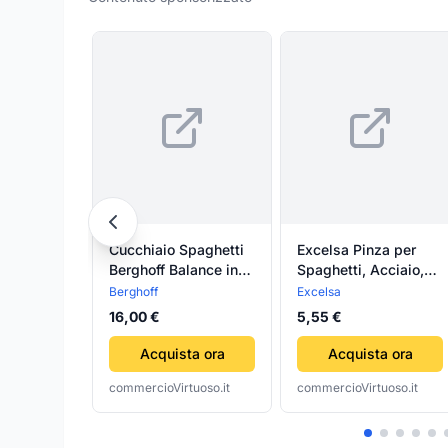
Cucchiaio Spaghetti
Excelsa Pinza per
Berghoff Balance in
Spaghetti, Acciaio,
Plastica Riciclata
Argento
Berghoff
Excelsa
16,00 €
5,55 €
Acquista ora
Acquista ora
commercioVirtuoso.it
commercioVirtuoso.it