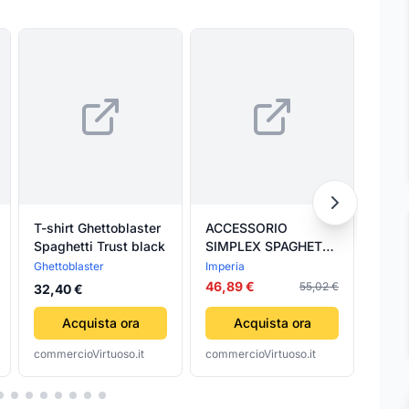
T-shirt Ghettoblaster
ACCESSORIO
MOLL
Spaghetti Trust black
SIMPLEX SPAGHETTI
'PRE
PER MACCHINA
TES
Ghettoblaster
Imperia
Tesc
PASTA IMPERIA
46,89 €
15,31
55,02 €
32,40 €
RICAMBI IMPERIA
Acquista ora
Acquista ora
commercioVirtuoso.it
commercioVirtuoso.it
comme