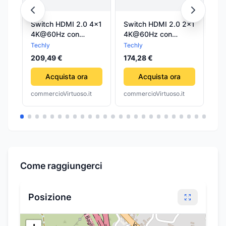
Switch HDMI 2.0 4x1
Switch HDMI 2.0 2x1
Ar
4K@60Hz con
4K@60Hz con
FR
Splitter Audio
Splitter Audio
SY
Techly
Techly
Ar
eARC/ARC per
eARC/ARC per
10
14
209,49 €
174,28 €
Soundbar
Soundbar
Acquista ora
Acquista ora
commercioVirtuoso.it
commercioVirtuoso.it
com
Come raggiungerci
Posizione