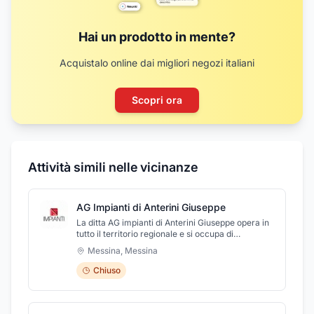
Hai un prodotto in mente?
Acquistalo online dai migliori negozi italiani
Scopri ora
Attività simili nelle vicinanze
AG Impianti di Anterini Giuseppe
La ditta AG impianti di Anterini Giuseppe opera in
tutto il territorio regionale e si occupa di
installazione e manutenzione di impianti elettrici
Messina
,
Messina
ed elettronici. Realizziamo e progettiamo impianti
elettrici su misura, costruzione quadri elettrici,
Chiuso
impianti di video sorveglianza, antintrusione,
diffusione sonora, domotica e rete dati. Vi
aspettiamo per informazioni e installare
sull'immobile l'impianto su misura, fatti aiutare