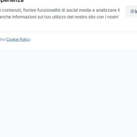
contenuti, fornire funzionalità di social media e analizzare il
che informazioni sul tuo utilizzo del nostro sito con i nostri
stra
Cookie Policy
.
PER LE AZIENDE
e Categorie
Fai Decollare la Tua Attività
 Brand
Google My Business
e Regioni
Google Ads
e Province
Registra la Tua Azienda
 Città