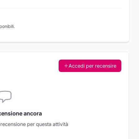
onibili.
Accedi per recensire
censione ancora
a recensione per questa attività