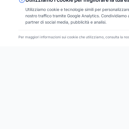
Utilizziamo cookie e tecnologie simili per personalizzare 
nostro traffico tramite Google Analytics. Condividiamo an
partner di social media, pubblicità e analisi.
Per maggiori informazioni sui cookie che utilizziamo, consulta la no
ESPLORA
Tutte l
Trova le migliori attività commerciali,
negozi e servizi in tutta Italia. Ricerca per
Tutti i
categoria, brand, regione, provincia e
Tutte l
città.
Tutte l
Facebook
Instagram
Twitter
Tutte le