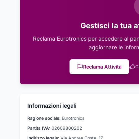
Gestisci la tua a
Reclama
Eurotronics
per accedere al pann
aggiornare le infor
Reclama Attività
G
Informazioni legali
Ragione sociale:
Eurotronics
Partita IVA:
02609800202
Indirizzo legale:
Via Andrea Costa, 17