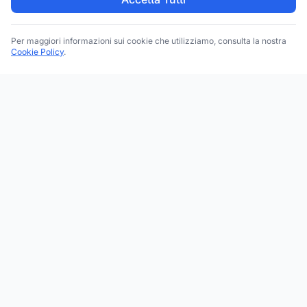
Per maggiori informazioni sui cookie che utilizziamo, consulta la nostra
Cookie Policy
.
Trova le migliori attività commerciali, negozi e servizi in tutta
Italia. Ricerca per categoria, brand, regione, provincia e città.
Facebook
Instagram
Twitter