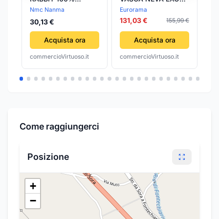
SILICONE 6"
Cromo EURORAMA
WI
Nmc Nanma
Eurorama
TrA
TE
131,03 €
155,99 €
30,13 €
13
AN
DI
Acquista ora
Acquista ora
IN
commercioVirtuoso.it
commercioVirtuoso.it
com
T
Come raggiungerci
Posizione
+
−