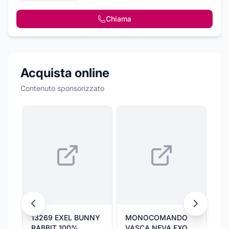
Chiama
Acquista online
Contenuto sponsorizzato
13269 EXEL BUNNY
MONOCOMANDO
CU
RABBIT 100%
VASCA NEVA EXO
AU