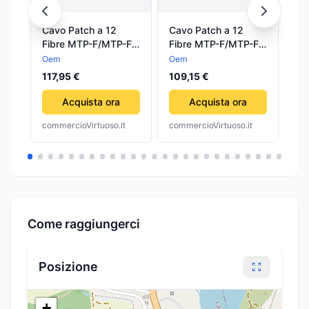
Cavo Patch a 12
Cavo Patch a 12
Ca
Fibre MTP-F/MTP-F
Fibre MTP-F/MTP-F
Fi
OM4 Code B 2m
OM4 Code B 1 metro
OM
Oem
Oem
Oe
117,95 €
109,15 €
18
Acquista ora
Acquista ora
commercioVirtuoso.it
commercioVirtuoso.it
com
Come raggiungerci
Posizione
+