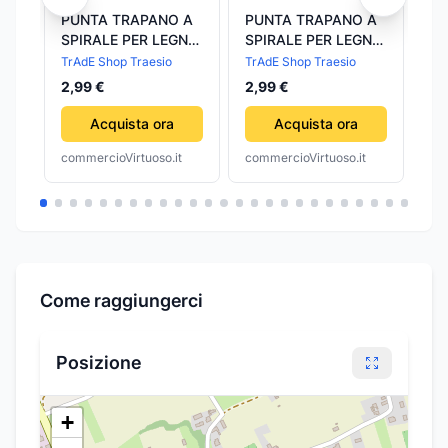
PUNTA TRAPANO A
PUNTA TRAPANO A
MA
SPIRALE PER LEGNO
SPIRALE PER LEGNO
FA
14MM 4
16MM 91
GR
TrAdE Shop Traesio
TrAdE Shop Traesio
Id
FALEGNAME FORO
FALEGNAME FORO
1,
12
2,99 €
2,99 €
FALEGNAMERIA
FALEGNAMERIA
TRIVELLA
TRIVELLA
Acquista ora
Acquista ora
commercioVirtuoso.it
commercioVirtuoso.it
com
Come raggiungerci
Posizione
+