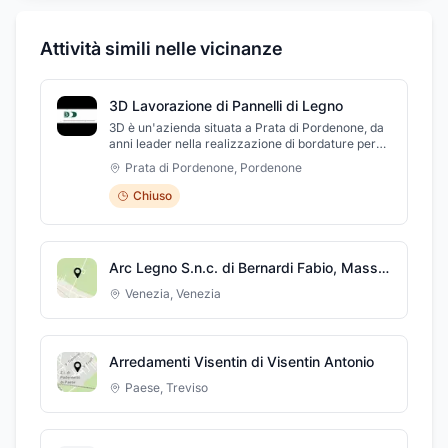
Attività simili nelle vicinanze
3D Lavorazione di Pannelli di Legno
3D è un'azienda situata a Prata di Pordenone, da
anni leader nella realizzazione di bordature per
pannelli in legno, foratura, pantografatura. La ditta
Prata di Pordenone
,
Pordenone
si occupa anche di lavorazione artigianale del
legno e della vendita di forniture per falegnami. Le
Chiuso
principali lavorazioni che effettua sono bordatura
di pannelli in legno, foratura del legno e soft
forming. La ditta, inoltre, si occupa di lavorazione
artigianale, lavori di falegnameria e produzione
Arc Legno S.n.c. di Bernardi Fabio, Massimo e Pierpaolo
elementi per mobili semilavorati. Si eseguono
lavorazioni di bordatura, foratura e
Venezia
,
Venezia
pantografatura su pannelli nobilitati, mdf e
placcati.
Arredamenti Visentin di Visentin Antonio
Paese
,
Treviso