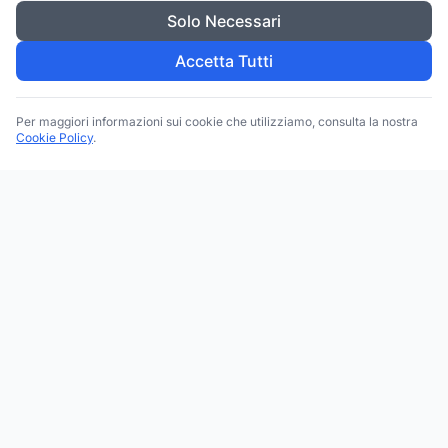
Solo Necessari
Accetta Tutti
Per maggiori informazioni sui cookie che utilizziamo, consulta la nostra
Cookie Policy
.
Trova le migliori attività commerciali, negozi e servizi in tutta
Italia. Ricerca per categoria, brand, regione, provincia e città.