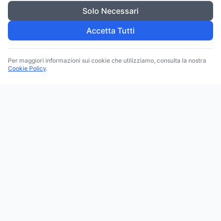
Solo Necessari
Accetta Tutti
Per maggiori informazioni sui cookie che utilizziamo, consulta la nostra
Cookie Policy
.
Trova le migliori attività commerciali, negozi e servizi in tutta
Italia. Ricerca per categoria, brand, regione, provincia e città.