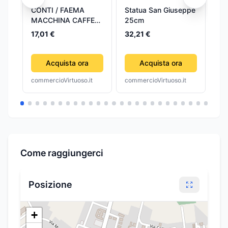
CONTI / FAEMA
Statua San Giuseppe
St
MACCHINA CAFFE
25cm
30
BAR Interruttore
17,01 €
32,21 €
40
bipolare nero 16A
250V
Acquista ora
Acquista ora
commercioVirtuoso.it
commercioVirtuoso.it
com
Come raggiungerci
Posizione
+