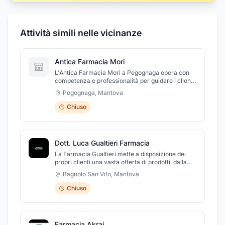
Attività simili nelle vicinanze
Antica Farmacia Mori
L'Antica Farmacia Mori a Pegognaga opera con
competenza e professionalità per guidare i clienti
nella scelta dei farmaci. Presso la farmacia si
Pegognaga
,
Mantova
trovano anche prodotti di automedicazione,
omeopatici, prodotti antietà, integratori per lo
Chiuso
sport, vitaminici, alimenti dietetici e prodotti
dermocosmetici. La farmacia mette a
disposizione servizi di analisi alimentari, analisi
della glicemia e dei trigliceridi e analisi dell'acqua
Dott. Luca Gualtieri Farmacia
e degli elementi, oltre a misurazione della
pressione sanguigna. Si effettuano anche
La Farmacia Gualtieri mette a disposizione dei
prenotazioni cup.
propri clienti una vasta offerta di prodotti, dalla
medicina omeopatica e fitoterapica
Bagnolo San Vito
,
Mantova
all'erboristeria, dai prodotti per l'infanzia ai
cosmetici, alle vitamine ed integratori. La
Chiuso
Farmacia, grazie alla professionalità dei propri
collaboratori altamente qualificati, si dedica alla
cura e al benessere dei propri clienti, guidandoli
verso la migliore soluzione in linea con le loro
Farmacia Akrai