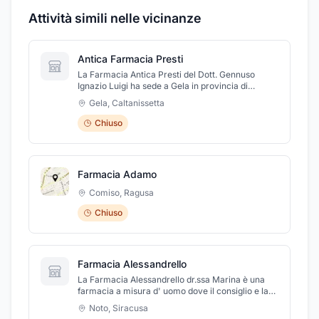
Attività simili nelle vicinanze
Antica Farmacia Presti
La Farmacia Antica Presti del Dott. Gennuso
Ignazio Luigi ha sede a Gela in provincia di
Caltanissetta in Corso Vittorio Emanuele 465. La
Gela
,
Caltanissetta
Farmacia Antica Presti propone alla clientela
un'ampia scelta di prodotti per la cura della
Chiuso
propria persona, offre prodotti per celiaci, farmaci
omeopatici, per l'infanzia e molto altro. La
Farmacia Antica Presti si avvale di personale
qualificato sempre a vostra disposizione per
Farmacia Adamo
consigliarvi ed indirizzarvi verso l'acquisto più
giusto volto alla risoluzione del vostro problema.
Comiso
,
Ragusa
Chiuso
Farmacia Alessandrello
La Farmacia Alessandrello dr.ssa Marina è una
farmacia a misura d' uomo dove il consiglio e la
professionalità sono alla base del nostro lavoro.
Noto
,
Siracusa
Vestire il camice bianco, per noi, significa