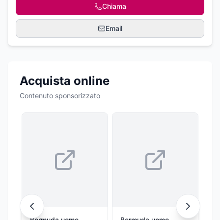
Chiama
Email
Acquista online
Contenuto sponsorizzato
Bermuda uomo
Bermuda uomo
Be