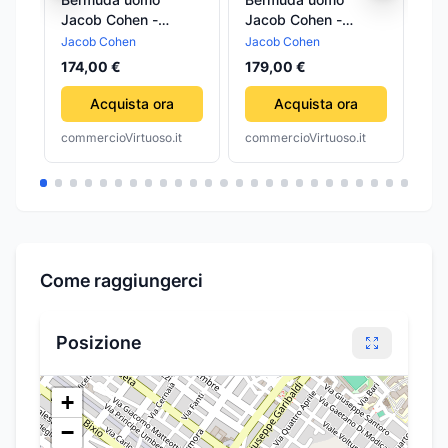
Jacob Cohen -
Jacob Cohen -
Ja
Vintage beige
Vintage - verde
Vi
Jacob Cohen
Jacob Cohen
Ja
174,00 €
179,00 €
20
Acquista ora
Acquista ora
commercioVirtuoso.it
commercioVirtuoso.it
com
Come raggiungerci
Posizione
+
−