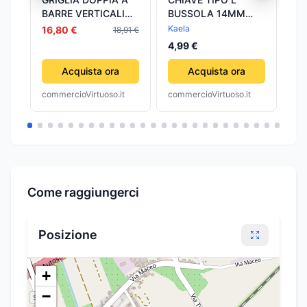
BARRE VERTICALI
BUSSOLA 14MM
B
cm.30x40 17 barre
BOCCA ESAGONALE
BO
Kaela
Ka
16,80 €
18,91 €
CROMO VANADIO
CR
4,99 €
7,
ACCIAIO 91622
AC
FERRAMENTA
FE
Acquista ora
Acquista ora
commercioVirtuoso.it
commercioVirtuoso.it
com
Come raggiungerci
Posizione
+
−