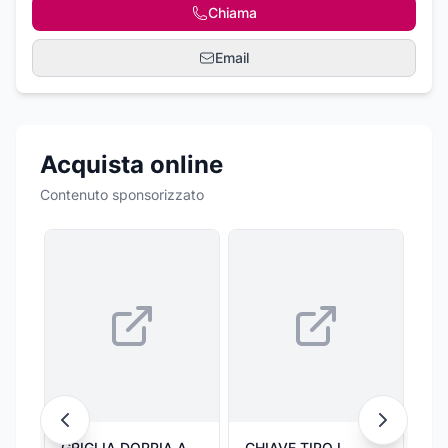
Chiama
Email
Acquista online
Contenuto sponsorizzato
GRIGLIA DOPPIA A
CHIAVE TIPO L
CH