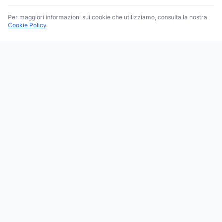
Per maggiori informazioni sui cookie che utilizziamo, consulta la nostra
Cookie Policy
.
Trova le migliori attività commerciali, negozi e servizi in tutta
Italia. Ricerca per categoria, brand, regione, provincia e città.
Facebook
Instagram
Twitter
ESPLORA