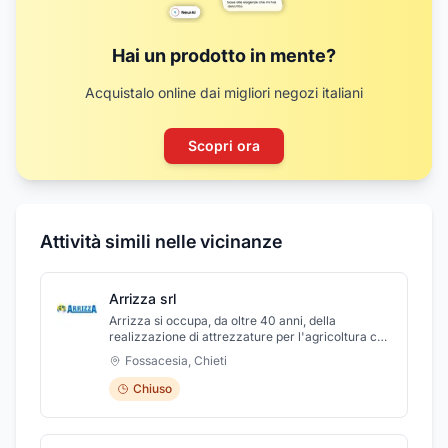
Hai un prodotto in mente?
Acquistalo online dai migliori negozi italiani
Scopri ora
Attività simili nelle vicinanze
Arrizza srl
Arrizza si occupa, da oltre 40 anni, della
realizzazione di attrezzature per l'agricoltura con
l'applicazione delle più recenti tecnologie e di
Fossacesia
,
Chieti
materiali all'avanguardia. Questo è ciò che
caratterizza la produzione dei nostri macchinari,
Chiuso
nati per aiutare sia le piccole che le grandi
aziende agricole nel lavoro di tutti i giorni, con lo
stesso impegno dal 1984. Offriamo da sempre