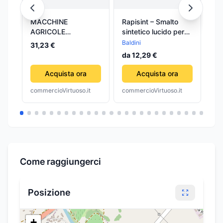
MACCHINE
Rapisint – Smalto
Oli
AGRICOLE
sintetico lucido per
Ma
MECHANICS
macchine agricole
20
Baldini
Pr
31,23 €
750 ml
Mul
48
da 12,29 €
Acquista ora
Acquista ora
commercioVirtuoso.it
commercioVirtuoso.it
com
Come raggiungerci
Posizione
+