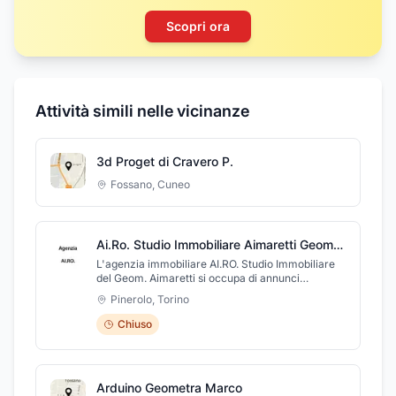
Scopri ora
Attività simili nelle vicinanze
3d Proget di Cravero P.
Fossano
,
Cuneo
Ai.Ro. Studio Immobiliare Aimaretti Geometra Giangiorgio
L'agenzia immobiliare AI.RO. Studio Immobiliare
del Geom. Aimaretti si occupa di annunci
immobiliari di: case, appartamenti, ville,
Pinerolo
,
Torino
monolocali, bilocali, trilocali, quadrilocali, uffici in
vendita e affitto a Pinerolo e in provincia di Torino.
Chiuso
Consulente di parte in contenzioso civile. Effettua
inoltre stime immobiliari e perizie. Lo staff,
cortese e professionale, è in grado di soddisfare le
diverse esigenze della propria clientela e vi
Arduino Geometra Marco
aspetta a Pinerolo, in provincia di Torino, in via