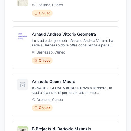
Montegrappa, 24.
Fossano
,
Cuneo
Chiuso
Arnaud Andrea Vittorio Geometra
Lo studio del geometra Arnaud Andrea Vittorio ha
sede a Bernezzo dove offre consulenze e perizie
immobiliari, servizi topografici, progettazioni edili,
Bernezzo
,
Cuneo
direzione lavori. Lo studio dispone di uno staff di
collaboratori esperti in materia che offrono
Chiuso
un'assistenza puntuale e distintiva. Da Noi
troverai sempre gentilezza, cortesia e
professionalità.
Arnaudo Geom. Mauro
ARNAUDO GEOM. MAURO si trova a Dronero , lo
studio si avvale di personale altamente
specializzato e con una lunga esperienza nel
Dronero
,
Cuneo
settore in grado di soddisfare appieno ogni tipo di
richiesta del mercato. È in grado di occuparsi di
Chiuso
calcoli strutturali, di disbrigo pratiche catastali, di
direzione lavori, di recupero e risanamento di
strutture edili di ogni tipo.
B.Projects di Bertoldo Maurizio