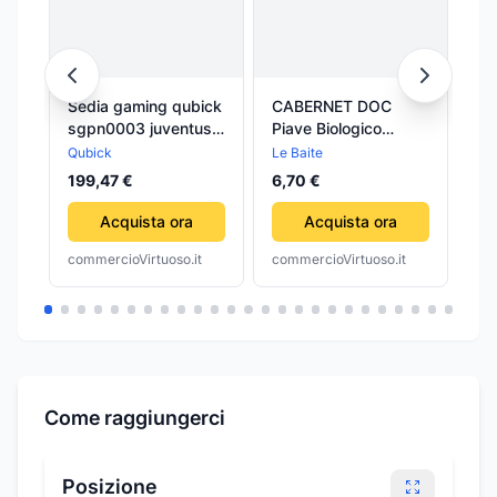
Sedia gaming qubick
CABERNET DOC
Co
sgpn0003 juventus
Piave Biologico
per
fino alla fine black e
12,5% Uve: 80%
2,
Qubick
Le Baite
24
white
Cabernet Sauvignon,
da
199,47 €
6,70 €
20% Cabernet Franc.
LE BAITE vino
Acquista ora
Acquista ora
vegano
commercioVirtuoso.it
commercioVirtuoso.it
com
Come raggiungerci
Posizione