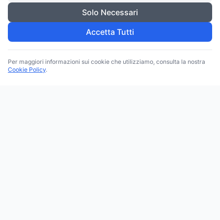
Solo Necessari
Accetta Tutti
Per maggiori informazioni sui cookie che utilizziamo, consulta la nostra
Cookie Policy
.
Trova le migliori attività commerciali, negozi e servizi in tutta
Italia. Ricerca per categoria, brand, regione, provincia e città.