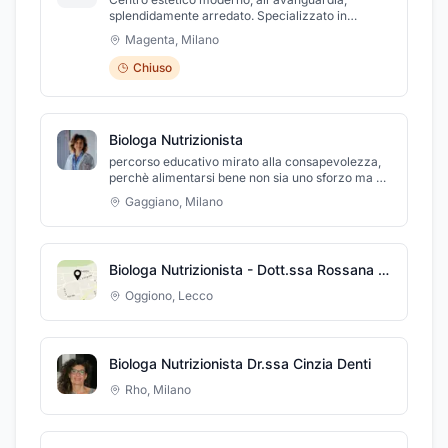
splendidamente arredato. Specializzato in
depilazione definitiva e dimagrimento, grazie alla
Magenta
,
Milano
presenza dei macchinari più all'avanguardia del
settore. Abbiamo appena cambiato anche la
Chiuso
sezione ricostruzione unghie, con la scelta dei
migliori prodotti del mercato
Biologa Nutrizionista
percorso educativo mirato alla consapevolezza,
perchè alimentarsi bene non sia uno sforzo ma un
piacere. AlimentAMIAMOCI.
Gaggiano
,
Milano
Biologa Nutrizionista - Dott.ssa Rossana Colombo
Oggiono
,
Lecco
Biologa Nutrizionista Dr.ssa Cinzia Denti
Rho
,
Milano