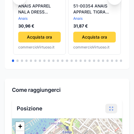
ANAIS APPAREL
51-00354 ANAIS
51
NALA DRESS
APPAREL TIGRA
AP
INTIMO NERO
CHEMISE TAGLIA M
BL
Anais
Anais
Ana
TAGLIA M
LINGERIE DRESS
CH
30,96 €
31,87 €
38
ABITO SEXY
3X
DR
Acquista ora
Acquista ora
RO
commercioVirtuoso.it
commercioVirtuoso.it
com
TA
C
Come raggiungerci
Posizione
+