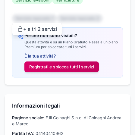
Servizio nascosto 1
Servizio nascosto 2
+ altri
2
servizi
Perché non sono visibili?
Questa attività è su un
Piano Gratuito
.
Passa a un piano
Premium per sbloccare tutti i servizi.
È la tua attività?
Registrati e sblocca tutti i
servizi
Informazioni legali
Ragione sociale:
F.lli Colnaghi S.n.c. di Colnaghi Andrea
e Marco
Partita IVA:
04140410962