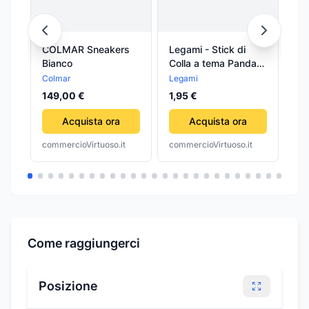
COLMAR Sneakers
Legami - Stick di
Le
Bianco
Colla a tema Panda
Co
(GLU0001)
Un
Colmar
Legami
Le
(G
149,00 €
1,95 €
1,
Acquista ora
Acquista ora
commercioVirtuoso.it
commercioVirtuoso.it
com
Come raggiungerci
Posizione